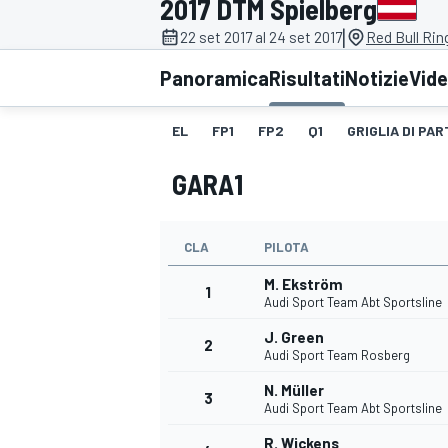
2017 DTM Spielberg
MOTOGP
WEC
|
22 set 2017 al 24 set 2017
Red Bull Rin
Panoramica
Risultati
Notizie
Vid
EL
FP1
FP2
Q1
GRIGLIA DI PAR
GARA1
CLA
PILOTA
WRC
M. Ekström
1
Audi Sport Team Abt Sportsline
J. Green
2
Audi Sport Team Rosberg
N. Müller
3
Audi Sport Team Abt Sportsline
R. Wickens