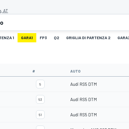
g, AT
eo
TENZA 1
GARA1
FP3
Q2
GRIGLIA DI PARTENZA 2
GARA
#
AUTO
Audi RS5 DTM
5
Audi RS5 DTM
53
Audi RS5 DTM
51