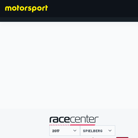
FORMULA 1
presentato da
SPIELBERG