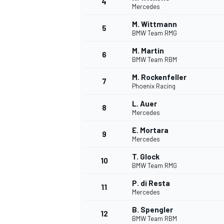
4
Mercedes
M. Wittmann
5
BMW Team RMG
M. Martin
6
BMW Team RBM
M. Rockenfeller
7
Phoenix Racing
L. Auer
8
Mercedes
E. Mortara
9
Mercedes
T. Glock
10
BMW Team RMG
P. di Resta
11
Mercedes
B. Spengler
MONOPOSTO
12
BMW Team RBM