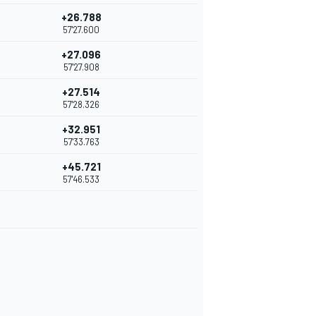
+26.788
57'27.600
+27.096
57'27.908
+27.514
57'28.326
+32.951
57'33.763
+45.721
57'46.533