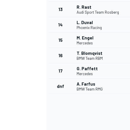
R. Rast
13
Audi Sport Team Rosberg
L. Duval
14
Phoenix Racing
M. Engel
15
Mercedes
T. Blomqvist
16
BMW Team RBM
G. Paffett
17
Mercedes
A. Farfus
dnf
BMW Team RMG