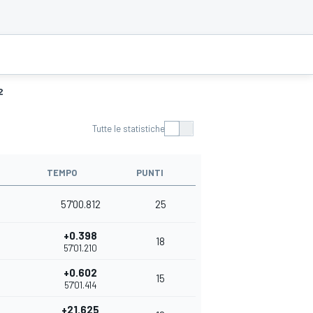
2
Tutte le statistiche
TEMPO
PUNTI
57'00.812
25
+0.398
18
57'01.210
+0.602
15
57'01.414
+21.625