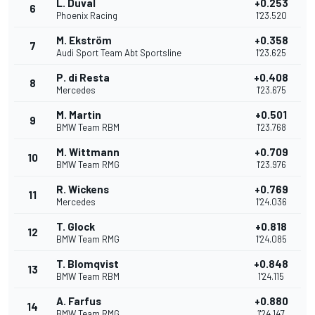
L. Duval
+0.253
6
Phoenix Racing
1'23.520
M. Ekström
+0.358
7
Audi Sport Team Abt Sportsline
1'23.625
P. di Resta
+0.408
8
Mercedes
1'23.675
M. Martin
+0.501
9
BMW Team RBM
1'23.768
M. Wittmann
+0.709
10
BMW Team RMG
1'23.976
R. Wickens
+0.769
11
Mercedes
1'24.036
T. Glock
+0.818
12
BMW Team RMG
1'24.085
T. Blomqvist
+0.848
13
BMW Team RBM
1'24.115
A. Farfus
+0.880
14
BMW Team RMG
1'24.147