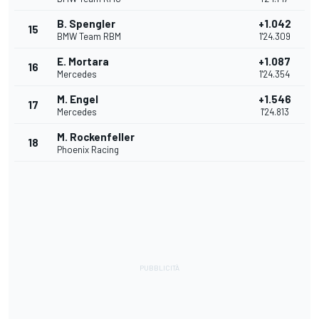
B. Spengler
+1.042
15
BMW Team RBM
1'24.309
E. Mortara
+1.087
16
Mercedes
1'24.354
M. Engel
+1.546
17
Mercedes
1'24.813
M. Rockenfeller
18
Phoenix Racing