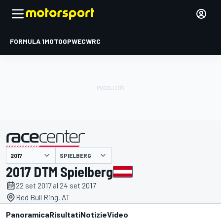
FORMULA 1
MOTOGP
WEC
WRC
SPIELBERG
presentato da
2017 DTM Spielberg
22 set 2017 al 24 set 2017
Red Bull Ring, AT
Panoramica
Risultati
Notizie
Video