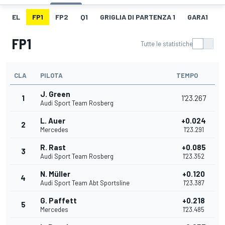
EL
FP1
FP2
Q1
GRIGLIA DI PARTENZA 1
GARA1
F
FP1
Tutte le statistiche
CLA
PILOTA
TEMPO
J. Green
1
1'23.267
Audi Sport Team Rosberg
L. Auer
+0.024
2
Mercedes
1'23.291
R. Rast
+0.085
3
Audi Sport Team Rosberg
1'23.352
N. Müller
+0.120
4
Audi Sport Team Abt Sportsline
1'23.387
G. Paffett
+0.218
5
Mercedes
1'23.485