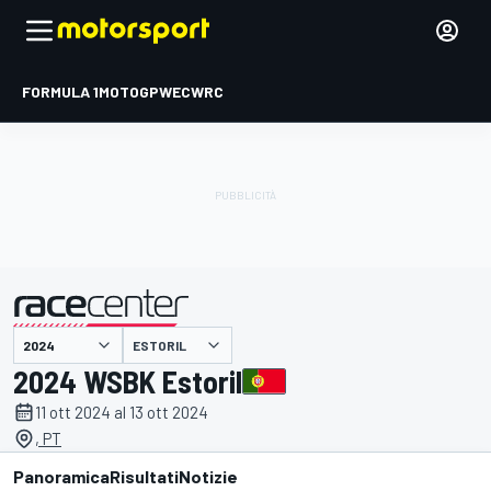
FORMULA 1
MOTOGP
WEC
WRC
ESTORIL
presentato da
2024 WSBK Estoril
11 ott 2024 al 13 ott 2024
, PT
Panoramica
Risultati
Notizie