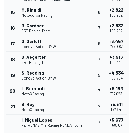
M. Rinaldi
+2.822
15
6
Motocorsa Racing
1'55.252
R. Gardner
+2.832
16
7
GRT Racing Team
1'55.262
G. Gerloff
+3.457
17
6
Bonovo Action BMW
1'55.887
D. Aegerter
+3.916
18
7
GRT Racing Team
1'56.346
S. Redding
+4.334
19
5
Bonovo Action BMW
1'56.764
L. Bernardi
+5.193
20
7
MotoXRacing
1'57.623
B. Ray
+5.511
21
7
MotoXRacing
1'57.941
I. Miguel Lopes
+5.677
7
PETRONAS MIE Racing HONDA Team
1'58.107