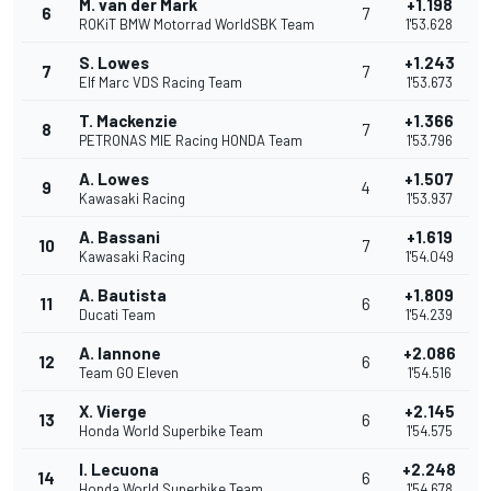
M. van der Mark
+1.198
6
7
ROKiT BMW Motorrad WorldSBK Team
1'53.628
S. Lowes
+1.243
7
7
Elf Marc VDS Racing Team
1'53.673
T. Mackenzie
+1.366
8
7
PETRONAS MIE Racing HONDA Team
1'53.796
A. Lowes
+1.507
9
4
Kawasaki Racing
1'53.937
A. Bassani
+1.619
10
7
Kawasaki Racing
1'54.049
A. Bautista
+1.809
11
6
Ducati Team
1'54.239
A. Iannone
+2.086
12
6
Team GO Eleven
1'54.516
X. Vierge
+2.145
13
6
Honda World Superbike Team
1'54.575
I. Lecuona
+2.248
14
6
Honda World Superbike Team
1'54.678