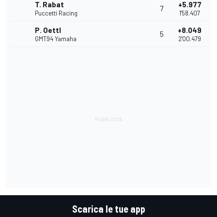
T. Rabat
+5.977
7
Puccetti Racing
1'58.407
P. Oettl
+8.049
5
GMT94 Yamaha
2'00.479
Scarica le tue app