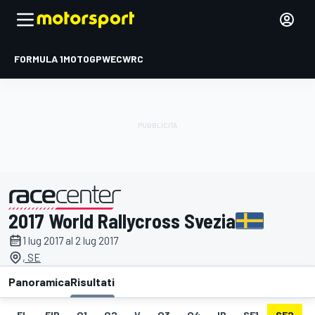
FORMULA 1
MOTOGP
WEC
WRC
2017 World Rallycross Svezia
presentato da
1 lug 2017 al 2 lug 2017
, SE
Panoramica
Risultati
EL
FIP
Q1
Q2
V
Q3
Q4
IP
SF1
SF2