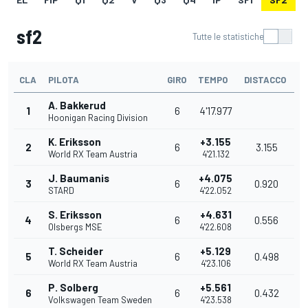
sf2
Tutte le statistiche
CLA
PILOTA
GIRO
TEMPO
DISTACCO
A. Bakkerud
1
6
4'17.977
Hoonigan Racing Division
K. Eriksson
+3.155
2
6
3.155
World RX Team Austria
4'21.132
J. Baumanis
+4.075
3
6
0.920
STARD
4'22.052
S. Eriksson
+4.631
4
6
0.556
Olsbergs MSE
4'22.608
T. Scheider
+5.129
5
6
0.498
World RX Team Austria
4'23.106
P. Solberg
+5.561
6
6
0.432
Volkswagen Team Sweden
4'23.538