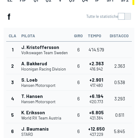
f
Tutte le statistiche
CLA
PILOTA
GIRO
TEMPO
DISTACCO
J. Kristoffersson
1
6
4'14.579
Volkswagen Team Sweden
A. Bakkerud
+2.363
2
6
2.363
Hoonigan Racing Division
4'16.942
S. Loeb
+2.901
3
6
0.538
Hansen Motorsport
4'17.480
T. Hansen
+6.194
4
6
3.293
Hansen Motorsport
4'20.773
K. Eriksson
+6.805
5
6
0.611
World RX Team Austria
4'21.384
J. Baumanis
+12.650
6
6
5.845
STARD
4'27.229