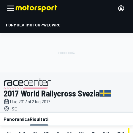
FORMULA 1
MOTOGP
WEC
WRC
2017 World Rallycross Svezia
presentato da
1 lug 2017 al 2 lug 2017
, SE
Panoramica
Risultati
EL
FIP
Q1
Q2
V
Q3
Q4
IP
SF1
SF2