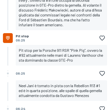
livery", ovvero la #91 che occupa la seconda
posizione in GTE-Pro dietro la gemella. Al volante il
discusso Frédéric Makowiecki, autore di una difesa
giudicata dai commissari legale nei confronti della
Ford di Sébastien Bourdais, ma che ha fatto
infuriare il team americano.
Pit stop
06:25
Pit stop per la Porsche 911 RSR "Pink Pig", ovvero la
#92 attualmente nelle mani di Laurens Vanthoor che
sta dominando la classe GTE-Pro
06:25
Neel Jani è tornato in pista con la Rebellion R13 #1
ed è in quarta posizione, alle spalle di quella gemella
attualmente condotta da Gustavo Menezes
06:24