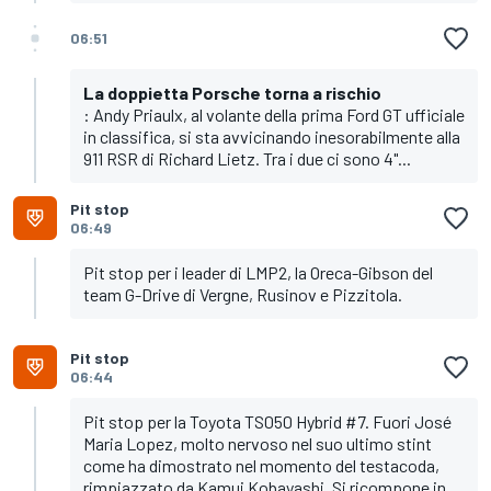
06:51
La doppietta Porsche torna a rischio
: Andy Priaulx, al volante della prima Ford GT ufficiale
in classifica, si sta avvicinando inesorabilmente alla
911 RSR di Richard Lietz. Tra i due ci sono 4"...
Pit stop
06:49
Pit stop per i leader di LMP2, la Oreca-Gibson del
team G-Drive di Vergne, Rusinov e Pizzitola.
Pit stop
06:44
Pit stop per la Toyota TS050 Hybrid #7. Fuori José
Maria Lopez, molto nervoso nel suo ultimo stint
come ha dimostrato nel momento del testacoda,
rimpiazzato da Kamui Kobayashi. Si ricompone in