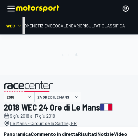
WEC
HOME
NOTIZIE
VIDEO
CALENDARIO
RISULTATI
CLASSIFICA
presentato da
24 ORE DI LE MANS
2018 WEC 24 Ore di Le Mans
9 giu 2018 al 17 giu 2018
Le Mans - Circuit de la Sarthe, FR
Panoramica
Commento in diretta
Risultati
Notizie
Video