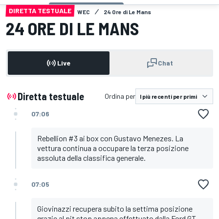
DIRETTA TESTUALE
WEC
24 Ore di Le Mans
24 ORE DI LE MANS
Live
Chat
Diretta testuale
Ordina per
07:06
Rebellion #3 ai box con Gustavo Menezes. La
vettura continua a occupare la terza posizione
assoluta della classifica generale.
07:05
Giovinazzi recupera subito la settima posizione
grazie al pit stop appena effettuato dalla Ford GT