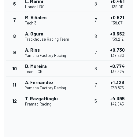
L. Marini
+0.461
6
8
Honda HRC
1'39.011
M. Viñales
+0.521
7
7
Tech 3
1'39.071
A. Ogura
+0.662
8
8
Trackhouse Racing Team
1'39.212
A. Rins
+0.730
9
7
Yamaha Factory Racing
1'39.280
D. Moreira
+0.774
10
8
Team LCR
1'39.324
A. Fernandez
+1.326
11
7
Yamaha Factory Racing
1'39.876
T. Razgatlioglu
+4.395
12
5
Pramac Racing
1'42.945