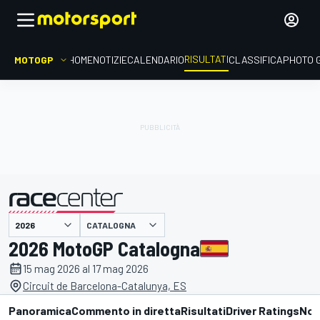
RISULTATI
MOTOGP
HOME
NOTIZIE
CALENDARIO
CLASSIFICA
PHOTO 
CATALOGNA
presentato da
2026 MotoGP Catalogna
15 mag 2026 al 17 mag 2026
Circuit de Barcelona-Catalunya, ES
Panoramica
Commento in diretta
Risultati
Driver Ratings
Not