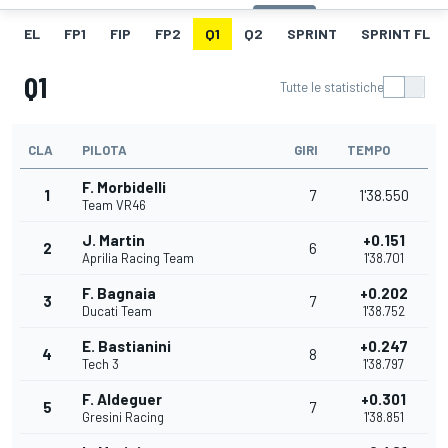
EL
FP1
FIP
FP2
Q1
Q2
SPRINT
SPRINT FL
Q1
Tutte le statistiche
CLA
PILOTA
GIRI
TEMPO
F. Morbidelli
1
7
1'38.550
Team VR46
J. Martin
+0.151
2
6
Aprilia Racing Team
1'38.701
F. Bagnaia
+0.202
3
7
Ducati Team
1'38.752
E. Bastianini
+0.247
4
8
Tech 3
1'38.797
F. Aldeguer
+0.301
5
7
Gresini Racing
1'38.851