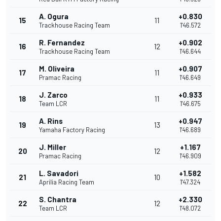
A. Ogura
+0.830
15
11
Trackhouse Racing Team
1'46.572
R. Fernandez
+0.902
16
12
Trackhouse Racing Team
1'46.644
M. Oliveira
+0.907
17
11
Pramac Racing
1'46.649
J. Zarco
+0.933
18
11
Team LCR
1'46.675
A. Rins
+0.947
19
13
Yamaha Factory Racing
1'46.689
J. Miller
+1.167
20
12
Pramac Racing
1'46.909
L. Savadori
+1.582
21
10
Aprilia Racing Team
1'47.324
S. Chantra
+2.330
22
12
Team LCR
1'48.072