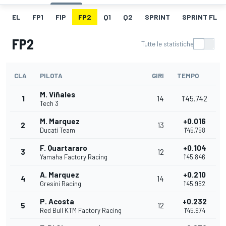
EL
FP1
FIP
FP2
Q1
Q2
SPRINT
SPRINT FL
FP2
Tutte le statistiche
CLA
PILOTA
GIRI
TEMPO
M. Viñales
1
14
1'45.742
Tech 3
M. Marquez
+0.016
2
13
Ducati Team
1'45.758
F. Quartararo
+0.104
3
12
Yamaha Factory Racing
1'45.846
A. Marquez
+0.210
4
14
Gresini Racing
1'45.952
P. Acosta
+0.232
5
12
Red Bull KTM Factory Racing
1'45.974