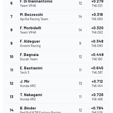
F. Di Giannantonio
+0.279
6
12
Team VR46
1'46.021
M. Bezzecchi
+0.318
7
14
Aprilia Racing Team
1'46.060
F. Morbidelli
+0.320
8
14
Team VR46
1'46.062
F. Aldeguer
+0.348
9
9
Gresini Racing
1'46.090
F. Bagnaia
+0.448
10
12
Ducati Team
1'46.190
E. Bastianini
+0.645
11
11
Tech 3
1'46.387
J. Mir
+0.712
12
13
Honda HRC
1'46.454
T. Nakagami
+0.726
13
11
Honda HRC
1'46.468
B. Binder
+0.784
14
12
Red Bull KTM Factory Racing
1'46.526