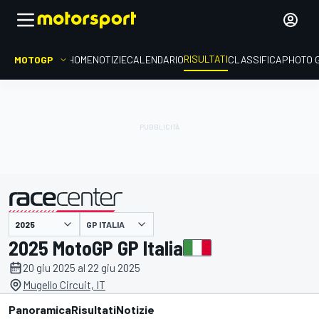
RISULTATI
MOTOGP
HOME
NOTIZIE
CALENDARIO
CLASSIFICA
PHOTO 
GP ITALIA
presentato da
2025 MotoGP GP Italia
20 giu 2025 al 22 giu 2025
Mugello Circuit, IT
Panoramica
Risultati
Notizie