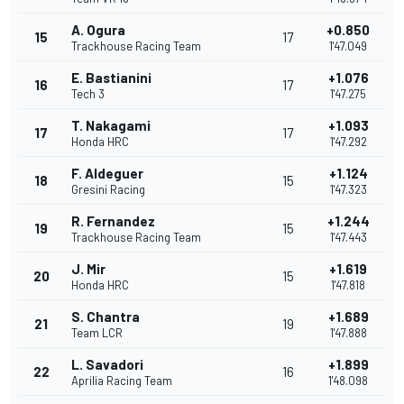
A. Ogura
+0.850
15
17
Trackhouse Racing Team
1'47.049
E. Bastianini
+1.076
16
17
Tech 3
1'47.275
T. Nakagami
+1.093
17
17
Honda HRC
1'47.292
F. Aldeguer
+1.124
18
15
Gresini Racing
1'47.323
R. Fernandez
+1.244
19
15
Trackhouse Racing Team
1'47.443
J. Mir
+1.619
20
15
Honda HRC
1'47.818
S. Chantra
+1.689
21
19
Team LCR
1'47.888
L. Savadori
+1.899
22
16
Aprilia Racing Team
1'48.098