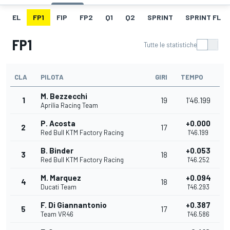
EL
FP1
FIP
FP2
Q1
Q2
SPRINT
SPRINT FL
FP1
Tutte le statistiche
CLA
PILOTA
GIRI
TEMPO
M. Bezzecchi
1
19
1'46.199
Aprilia Racing Team
P. Acosta
+0.000
2
17
Red Bull KTM Factory Racing
1'46.199
B. Binder
+0.053
3
18
Red Bull KTM Factory Racing
1'46.252
M. Marquez
+0.094
4
18
Ducati Team
1'46.293
F. Di Giannantonio
+0.387
5
17
Team VR46
1'46.586