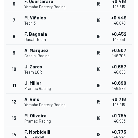
F. Quartararo
+0.416
6
16
Yamaha Factory Racing
1'46.615
M. Viñales
+0.449
7
18
Tech 3
1'46.648
F. Bagnaia
+0.452
8
15
Ducati Team
1'46.651
A. Marquez
+0.507
9
16
Gresini Racing
1'46.706
J. Zarco
+0.657
10
16
Team LCR
1'46.856
J. Miller
+0.699
11
16
Pramac Racing
1'46.898
A. Rins
+0.716
12
15
Yamaha Factory Racing
1'46.915
M. Oliveira
+0.754
13
18
Pramac Racing
1'46.953
F. Morbidelli
+0.775
14
18
Team VR46
1'46.974