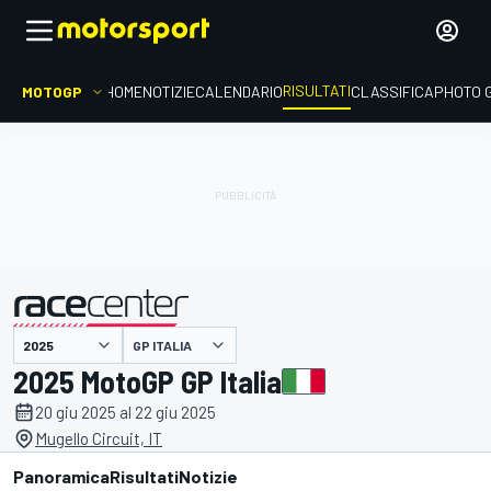
RISULTATI
MOTOGP
HOME
NOTIZIE
CALENDARIO
CLASSIFICA
PHOTO 
GP ITALIA
presentato da
2025 MotoGP GP Italia
20 giu 2025 al 22 giu 2025
Mugello Circuit, IT
Panoramica
Risultati
Notizie