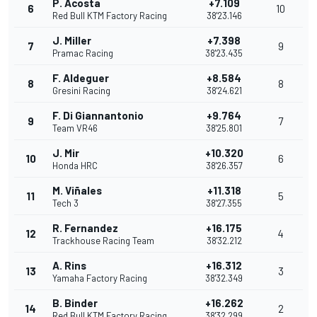
P. Acosta
+7.109
6
10
Red Bull KTM Factory Racing
38'23.146
J. Miller
+7.398
7
9
Pramac Racing
38'23.435
F. Aldeguer
+8.584
8
8
Gresini Racing
38'24.621
F. Di Giannantonio
+9.764
9
7
Team VR46
38'25.801
J. Mir
+10.320
10
6
Honda HRC
38'26.357
M. Viñales
+11.318
11
5
Tech 3
38'27.355
R. Fernandez
+16.175
12
4
Trackhouse Racing Team
38'32.212
A. Rins
+16.312
13
3
Yamaha Factory Racing
38'32.349
B. Binder
+16.262
14
2
Red Bull KTM Factory Racing
38'32.299