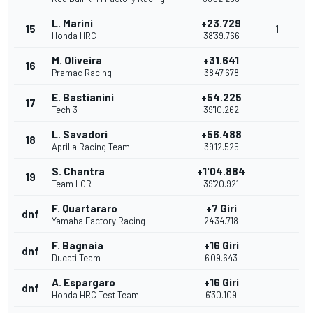
L. Marini
+23.729
15
1
Honda HRC
38'39.766
M. Oliveira
+31.641
16
Pramac Racing
38'47.678
E. Bastianini
+54.225
17
Tech 3
39'10.262
L. Savadori
+56.488
18
Aprilia Racing Team
39'12.525
S. Chantra
+1'04.884
19
Team LCR
39'20.921
F. Quartararo
+7 Giri
dnf
Yamaha Factory Racing
24'34.718
F. Bagnaia
+16 Giri
dnf
Ducati Team
6'09.643
A. Espargaro
+16 Giri
dnf
Honda HRC Test Team
6'30.109