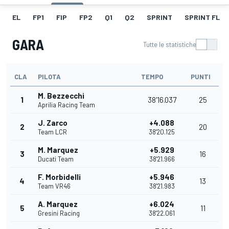
EL
FP1
FIP
FP2
Q1
Q2
SPRINT
SPRINT FL
GARA
Tutte le statistiche
CLA
PILOTA
TEMPO
PUNTI
M. Bezzecchi
1
38'16.037
25
Aprilia Racing Team
J. Zarco
+4.088
2
20
Team LCR
38'20.125
M. Marquez
+5.929
3
16
Ducati Team
38'21.966
F. Morbidelli
+5.946
4
13
Team VR46
38'21.983
A. Marquez
+6.024
5
11
Gresini Racing
38'22.061