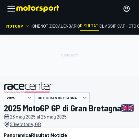
RISULTATI
MOTOGP
HOME
NOTIZIE
CALENDARIO
CLASSIFICA
PHOTO 
GP DI GRAN BRETAGNA
presentato da
2025 MotoGP GP di Gran Bretagna
23 mag 2025 al 25 mag 2025
Silverstone, GB
Panoramica
Risultati
Notizie