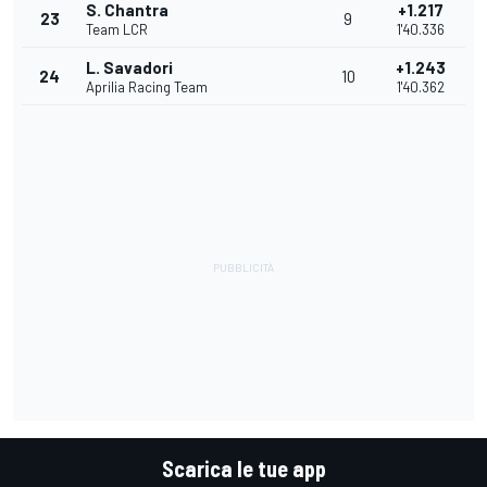
S. Chantra
+1.217
23
9
Team LCR
1'40.336
L. Savadori
+1.243
24
10
Aprilia Racing Team
1'40.362
Scarica le tue app