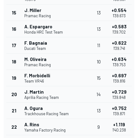
J. Miller
+0.554
15
13
Pramac Racing
1'39.673
A. Espargaro
+0.583
16
13
Honda HRC Test Team
1'39.702
F. Bagnaia
+0.622
17
11
Ducati Team
1'39.741
M. Oliveira
+0.634
18
10
Pramac Racing
1'39.753
F. Morbidelli
+0.697
19
15
Team VR46
1'39.816
J. Martin
+0.729
20
14
Aprilia Racing Team
1'39.848
A. Ogura
+0.752
21
13
Trackhouse Racing Team
1'39.871
A. Rins
+1.119
22
9
Yamaha Factory Racing
1'40.238