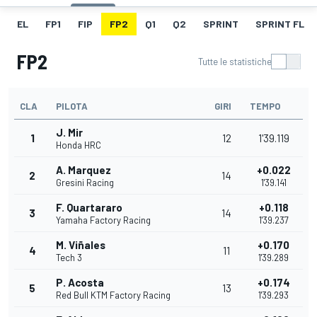
EL
FP1
FIP
FP2
Q1
Q2
SPRINT
SPRINT FL
FP2
Tutte le statistiche
CLA
PILOTA
GIRI
TEMPO
J. Mir
1
12
1'39.119
Honda HRC
A. Marquez
+0.022
2
14
Gresini Racing
1'39.141
F. Quartararo
+0.118
3
14
Yamaha Factory Racing
1'39.237
M. Viñales
+0.170
4
11
Tech 3
1'39.289
P. Acosta
+0.174
5
13
Red Bull KTM Factory Racing
1'39.293