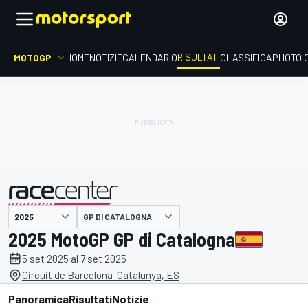
RISULTATI
MOTOGP
HOME
NOTIZIE
CALENDARIO
CLASSIFICA
PHOTO 
GP DI CATALOGNA
presentato da
2025 MotoGP GP di Catalogna
5 set 2025 al 7 set 2025
Circuit de Barcelona-Catalunya, ES
Panoramica
Risultati
Notizie