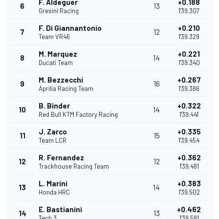
F. Aldeguer
+0.188
6
13
Gresini Racing
1'39.307
F. Di Giannantonio
+0.210
7
12
Team VR46
1'39.329
M. Marquez
+0.221
8
14
Ducati Team
1'39.340
M. Bezzecchi
+0.267
9
16
Aprilia Racing Team
1'39.386
B. Binder
+0.322
10
14
Red Bull KTM Factory Racing
1'39.441
J. Zarco
+0.335
11
15
Team LCR
1'39.454
R. Fernandez
+0.362
12
12
Trackhouse Racing Team
1'39.481
L. Marini
+0.383
13
14
Honda HRC
1'39.502
E. Bastianini
+0.462
14
13
Tech 3
1'39.581