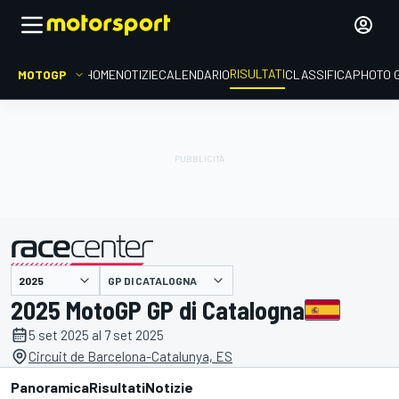
RISULTATI
MOTOGP
HOME
NOTIZIE
CALENDARIO
CLASSIFICA
PHOTO 
GP DI CATALOGNA
presentato da
2025 MotoGP GP di Catalogna
5 set 2025 al 7 set 2025
Circuit de Barcelona-Catalunya, ES
Panoramica
Risultati
Notizie