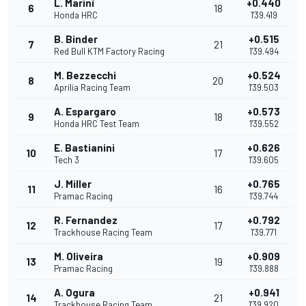
L. Marini
+0.440
6
18
Honda HRC
1'39.419
B. Binder
+0.515
7
21
Red Bull KTM Factory Racing
1'39.494
M. Bezzecchi
+0.524
8
20
Aprilia Racing Team
1'39.503
A. Espargaro
+0.573
9
18
Honda HRC Test Team
1'39.552
E. Bastianini
+0.626
10
17
Tech 3
1'39.605
J. Miller
+0.765
11
16
Pramac Racing
1'39.744
R. Fernandez
+0.792
12
17
Trackhouse Racing Team
1'39.771
M. Oliveira
+0.909
13
19
Pramac Racing
1'39.888
A. Ogura
+0.941
14
21
Trackhouse Racing Team
1'39.920