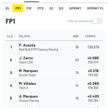
EL
FP1
FIP
FP2
Q1
Q2
SPRINT
SPRINT FL
FP1
Tutte le statistiche
CLA
PILOTA
GIRI
TEMPO
P. Acosta
1
18
1'38.979
Red Bull KTM Factory Racing
J. Zarco
+0.095
2
20
Team LCR
1'39.074
M. Marquez
+0.219
3
19
Ducati Team
1'39.198
M. Viñales
+0.389
4
14
Tech 3
1'39.368
A. Marquez
+0.405
5
19
Gresini Racing
1'39.384