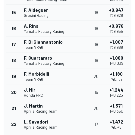
F. Aldeguer
+0.947
15
19
Gresini Racing
1'39.926
A. Rins
+0.976
16
19
Yamaha Factory Racing
1'39.955
F. Di Giannantonio
+1.007
17
18
Team VR46
1'39.986
F. Quartararo
+1.060
18
19
Yamaha Factory Racing
1'40.039
F. Morbidelli
+1.180
19
20
Team VR46
1'40.159
J. Mir
+1.244
20
15
Honda HRC
1'40.223
J. Martin
+1.371
21
20
Aprilia Racing Team
1'40.350
L. Savadori
+1.472
22
17
Aprilia Racing Team
1'40.451