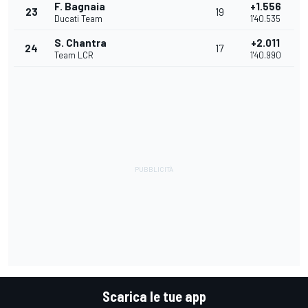
F. Bagnaia
+1.556
23
19
Ducati Team
1'40.535
S. Chantra
+2.011
24
17
Team LCR
1'40.990
Scarica le tue app