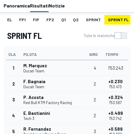
Panoramica
Risultati
Notizie
EL
FP1
FIP
FP2
Q1
Q2
SPRINT
SPRINT FL
SPRINT FL
Tutte le statistiche
CLA
PILOTA
GIRO
TEMPO
M. Marquez
1
4
1'53.243
Ducati Team
F. Bagnaia
+0.230
2
2
Ducati Team
1'53.473
P. Acosta
+0.324
3
2
Red Bull KTM Factory Racing
1'53.567
E. Bastianini
+0.499
4
2
Tech 3
1'53.742
R. Fernandez
+0.589
5
3