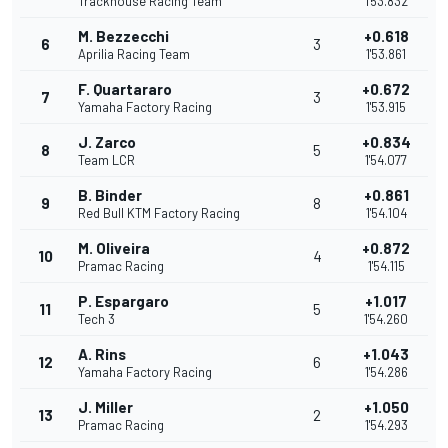
Trackhouse Racing Team
1'53.832
M. Bezzecchi
+0.618
6
3
Aprilia Racing Team
1'53.861
F. Quartararo
+0.672
7
3
Yamaha Factory Racing
1'53.915
J. Zarco
+0.834
8
5
Team LCR
1'54.077
B. Binder
+0.861
9
8
Red Bull KTM Factory Racing
1'54.104
M. Oliveira
+0.872
10
4
Pramac Racing
1'54.115
P. Espargaro
+1.017
11
5
Tech 3
1'54.260
A. Rins
+1.043
12
6
Yamaha Factory Racing
1'54.286
J. Miller
+1.050
13
2
Pramac Racing
1'54.293