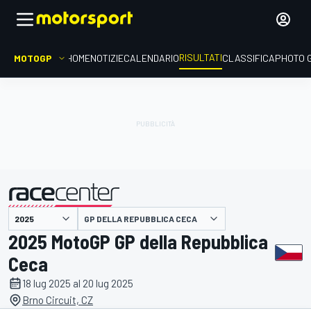
RISULTATI
MOTOGP
HOME
NOTIZIE
CALENDARIO
CLASSIFICA
PHOTO 
GP DELLA REPUBBLICA CECA
presentato da
2025 MotoGP GP della Repubblica
Ceca
18 lug 2025 al 20 lug 2025
Brno Circuit, CZ