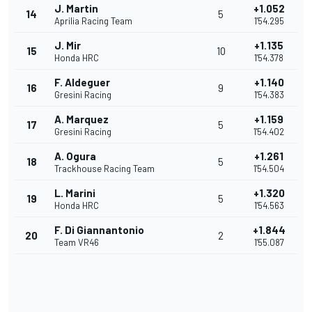
J. Martin
+1.052
14
5
Aprilia Racing Team
1'54.295
J. Mir
+1.135
15
10
Honda HRC
1'54.378
F. Aldeguer
+1.140
16
9
Gresini Racing
1'54.383
A. Marquez
+1.159
17
5
Gresini Racing
1'54.402
A. Ogura
+1.261
18
5
Trackhouse Racing Team
1'54.504
L. Marini
+1.320
19
5
Honda HRC
1'54.563
F. Di Giannantonio
+1.844
20
2
Team VR46
1'55.087