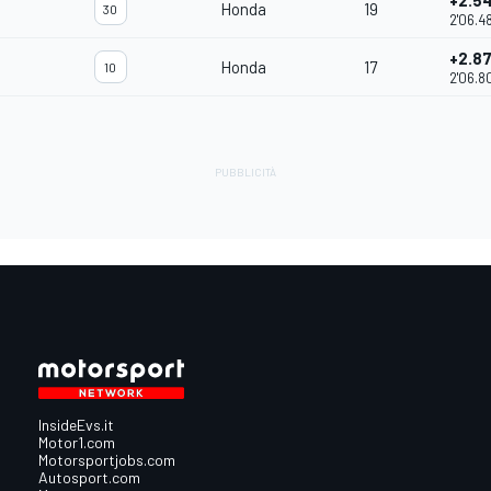
+2.5
Honda
19
30
2'06.4
+2.8
Honda
17
10
2'06.8
InsideEvs.it
Motor1.com
Motorsportjobs.com
Autosport.com