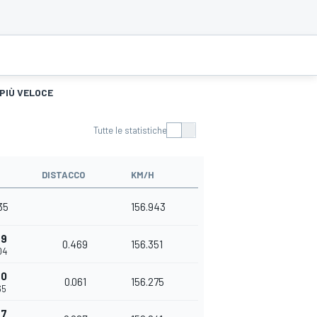
 PIÙ VELOCE
Tutte le statistiche
DISTACCO
KM/H
35
156.943
69
0.469
156.351
04
30
0.061
156.275
65
57