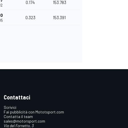
47
0.174
153.783
82
70
0.323
153.391
05
Contattaci
Scrivici
Fai pubblicità con Mototsport.com
Contatta il team
sales@motorsport.com
Via del Fornetto, 3