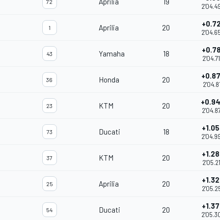
Aprilia
19
72
2'04.4
+0.7
Aprilia
20
1
2'04.6
+0.7
Yamaha
18
43
2'04.7
+0.8
Honda
20
36
2'04.8
+0.9
KTM
20
23
2'04.8
+1.0
Ducati
18
73
2'04.9
+1.2
KTM
20
37
2'05.2
+1.3
Aprilia
20
25
2'05.2
+1.3
Ducati
20
54
2'05.3