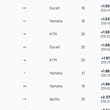
+1.5
Ducati
18
63
2'05.4
+1.5
Yamaha
18
42
2'05.4
+1.5
KTM
20
33
2'05.5
+1.6
Ducati
20
49
2'05.6
+1.81
KTM
20
44
2'05.7
+1.8
Yamaha
21
7
2'05.7
+1.9
Yamaha
19
88
2'05.8
+2.3
Aprilia
20
79
2'06.3