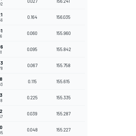
0.027
156.241
92
21
0.164
156.035
56
81
0.060
155.960
16
76
0.095
155.842
11
43
0.067
155.758
78
58
0.115
155.615
93
83
0.225
155.335
18
22
0.039
155.287
57
70
0.048
155.227
05