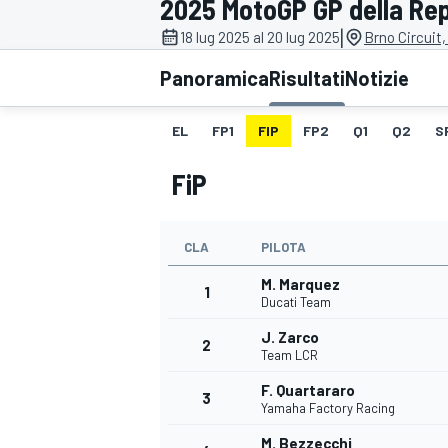
2025 MotoGP GP della Re
MOTOGP
WEC
|
18 lug 2025 al 20 lug 2025
Brno Circuit,
Panoramica
Risultati
Notizie
EL
FP1
FIP
FP2
Q1
Q2
S
FiP
CLA
PILOTA
WRC
M. Marquez
1
Ducati Team
J. Zarco
2
Team LCR
F. Quartararo
3
Yamaha Factory Racing
M. Bezzecchi