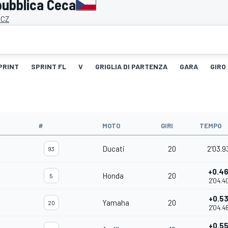
pubblica Ceca
 CZ
PRINT
SPRINT FL
V
GRIGLIA DI PARTENZA
GARA
GIRO
#
MOTO
GIRI
TEMPO
Ducati
20
2'03.9
93
+0.4
Honda
20
5
2'04.4
+0.5
Yamaha
20
20
2'04.4
+0.5