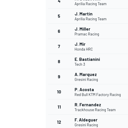
4
Aprilia Racing Team
J. Martin
5
Aprilia Racing Team
J. Miller
6
Pramac Racing
J. Mir
7
Honda HRC
E. Bastianini
8
Tech 3
A. Marquez
9
Gresini Racing
P. Acosta
10
Red Bull KTM Factory Racing
R. Fernandez
11
Trackhouse Racing Team
F. Aldeguer
MONOPOSTO
12
Gresini Racing