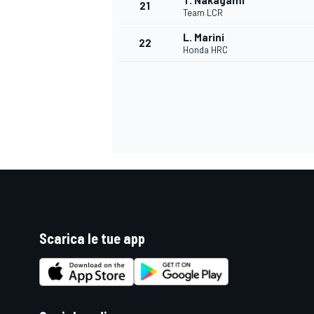
T. Nakagami
21
Team LCR
L. Marini
22
Honda HRC
Scarica le tue app
ENDURANCE/GT