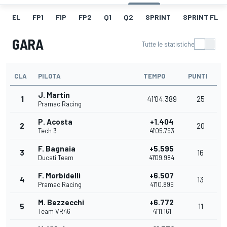
EL
FP1
FIP
FP2
Q1
Q2
SPRINT
SPRINT FL
GARA
Tutte le statistiche
CLA
PILOTA
TEMPO
PUNTI
J. Martin
1
41'04.389
25
Pramac Racing
P. Acosta
+1.404
2
20
Tech 3
41'05.793
F. Bagnaia
+5.595
3
16
Ducati Team
41'09.984
F. Morbidelli
+6.507
4
13
Pramac Racing
41'10.896
M. Bezzecchi
+6.772
5
11
Team VR46
41'11.161