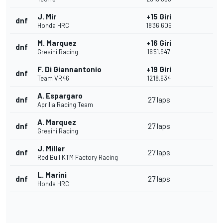
J. Mir
+15 Giri
dnf
Honda HRC
18'36.606
M. Marquez
+16 Giri
dnf
Gresini Racing
16'51.947
F. Di Giannantonio
+19 Giri
dnf
Team VR46
12'18.934
A. Espargaro
dnf
27 laps
Aprilia Racing Team
A. Marquez
dnf
27 laps
Gresini Racing
J. Miller
dnf
27 laps
Red Bull KTM Factory Racing
L. Marini
dnf
27 laps
Honda HRC