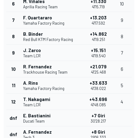
M. Viñales
+11.330
6
10
Aprilia Racing Team
41'15.719
F. Quartararo
+13.203
7
9
Yamaha Factory Racing
41'17.592
B. Binder
+14.862
8
8
Red Bull KTM Factory Racing
41'19.251
J. Zarco
+15.151
9
7
Team LCR
41'19.540
R. Fernandez
+21.079
10
6
Trackhouse Racing Team
41'25.468
A. Rins
+33.633
11
5
Yamaha Factory Racing
41'38.022
T. Nakagami
+43.696
12
4
Team LCR
41'48.085
E. Bastianini
+7 Giri
dnf
Ducati Team
30'28.217
A. Fernandez
+8 Giri
dnf
Tech 3
29'16.333