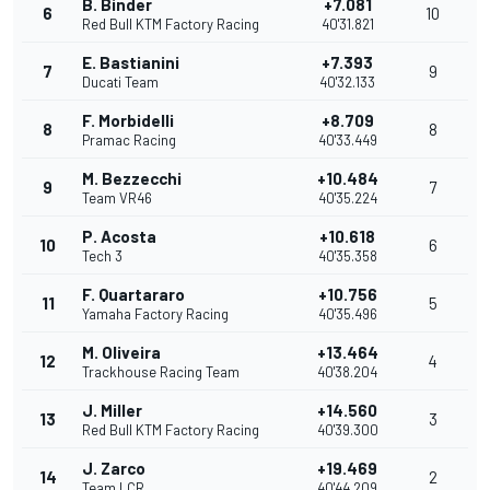
B. Binder
+7.081
6
10
Red Bull KTM Factory Racing
40'31.821
E. Bastianini
+7.393
7
9
Ducati Team
40'32.133
F. Morbidelli
+8.709
8
8
Pramac Racing
40'33.449
M. Bezzecchi
+10.484
9
7
Team VR46
40'35.224
P. Acosta
+10.618
10
6
Tech 3
40'35.358
F. Quartararo
+10.756
11
5
Yamaha Factory Racing
40'35.496
M. Oliveira
+13.464
12
4
Trackhouse Racing Team
40'38.204
J. Miller
+14.560
13
3
Red Bull KTM Factory Racing
40'39.300
J. Zarco
+19.469
14
2
Team LCR
40'44.209