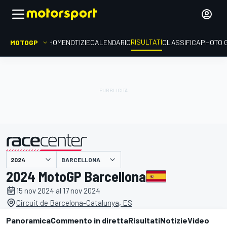
RISULTATI
MOTOGP
HOME
NOTIZIE
CALENDARIO
CLASSIFICA
PHOTO 
BARCELLONA
presentato da
2024 MotoGP Barcellona
15 nov 2024 al 17 nov 2024
Circuit de Barcelona-Catalunya, ES
Panoramica
Commento in diretta
Risultati
Notizie
Video