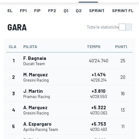
EL
FP1
FIP
FP2
Q1
Q2
SPRINT
SPRINT FL
GARA
Tutte le statistiche
CLA
PILOTA
TEMPO
PUNTI
F. Bagnaia
1
40'24.740
25
Ducati Team
M. Marquez
+1.474
2
20
Gresini Racing
40'26.214
J. Martin
+3.810
3
16
Pramac Racing
40'28.550
A. Marquez
+5.322
4
13
Gresini Racing
40'30.062
A. Espargaro
+5.753
5
11
Aprilia Racing Team
40'30.493