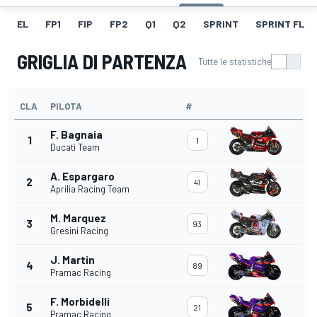
EL
FP1
FIP
FP2
Q1
Q2
SPRINT
SPRINT FL
GRIGLIA DI PARTENZA
Tutte le statistiche
CLA
PILOTA
#
F. Bagnaia
1
1
Ducati Team
A. Espargaro
2
41
Aprilia Racing Team
M. Marquez
3
93
Gresini Racing
J. Martin
4
89
Pramac Racing
F. Morbidelli
5
21
Pramac Racing