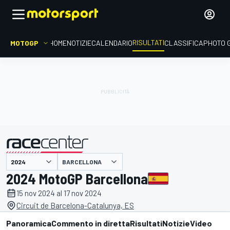
RISULTATI
MOTOGP
HOME
NOTIZIE
CALENDARIO
CLASSIFICA
PHOTO 
BARCELLONA
presentato da
2024 MotoGP Barcellona
15 nov 2024 al 17 nov 2024
Circuit de Barcelona-Catalunya, ES
Panoramica
Commento in diretta
Risultati
Notizie
Video