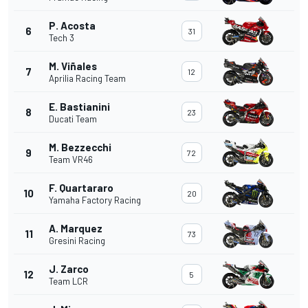
P. Acosta
6
31
Tech 3
M. Viñales
7
12
Aprilia Racing Team
E. Bastianini
8
23
Ducati Team
M. Bezzecchi
9
72
Team VR46
F. Quartararo
10
20
Yamaha Factory Racing
A. Marquez
11
73
Gresini Racing
J. Zarco
12
5
Team LCR