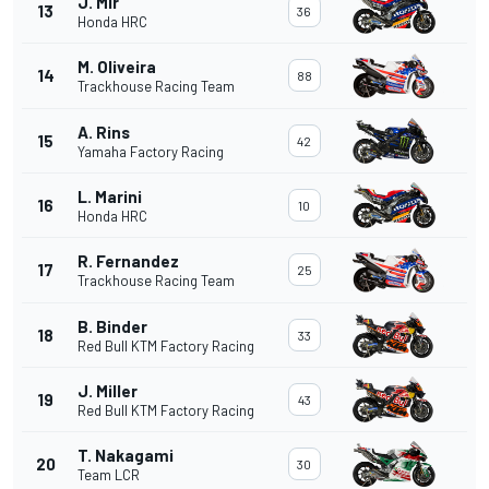
J. Mir
13
36
Honda HRC
M. Oliveira
14
88
Trackhouse Racing Team
A. Rins
15
42
Yamaha Factory Racing
L. Marini
16
10
Honda HRC
R. Fernandez
17
25
Trackhouse Racing Team
B. Binder
18
33
Red Bull KTM Factory Racing
J. Miller
19
43
Red Bull KTM Factory Racing
T. Nakagami
20
30
Team LCR