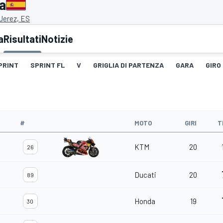
a
 Jerez, ES
a
Risultati
Notizie
PRINT
SPRINT FL
V
GRIGLIA DI PARTENZA
GARA
GIRO
#
MOTO
GIRI
T
KTM
20
26
Ducati
20
89
Honda
19
30