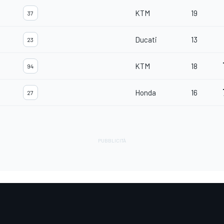
KTM
19
37
Ducati
13
23
KTM
18
94
Honda
16
27