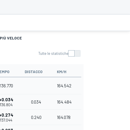
 PIÙ VELOCE
Tutte le statistiche
EMPO
DISTACCO
KM/H
1'36.770
164.542
+0.034
0.034
164.484
1'36.804
+0.274
0.240
164.078
1'37.044