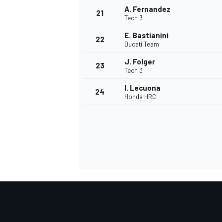
A. Fernandez
21
Tech 3
E. Bastianini
22
Ducati Team
J. Folger
23
Tech 3
I. Lecuona
24
Honda HRC
ENDURANCE/GT