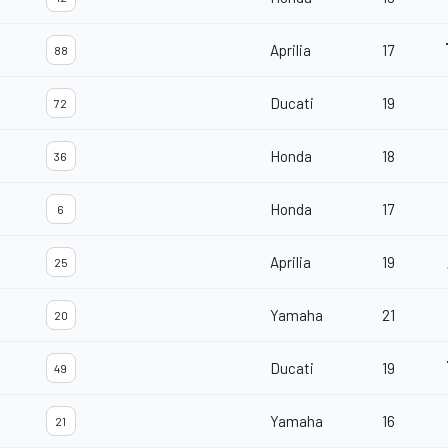
Aprilia
17
88
Ducati
19
72
Honda
18
36
Honda
17
6
Aprilia
19
25
Yamaha
21
20
Ducati
19
49
Yamaha
16
21