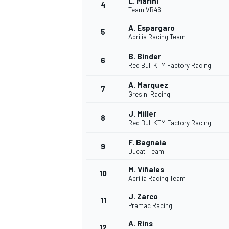
L. Marini
4
Team VR46
A. Espargaro
5
Aprilia Racing Team
B. Binder
6
Red Bull KTM Factory Racing
A. Marquez
7
Gresini Racing
J. Miller
8
Red Bull KTM Factory Racing
F. Bagnaia
9
Ducati Team
M. Viñales
10
Aprilia Racing Team
J. Zarco
11
Pramac Racing
MONOPOSTO
A. Rins
12