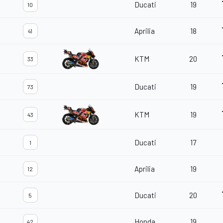
Ducati
19
10
Aprilia
18
41
KTM
20
33
Ducati
19
73
KTM
19
43
Ducati
17
1
Aprilia
19
12
Ducati
20
5
Honda
19
42