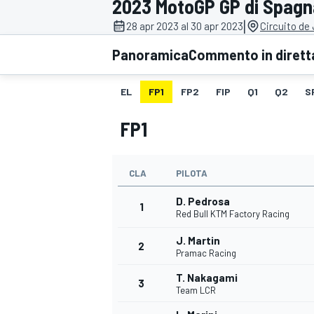
2023 MotoGP GP di Spagn
MOTOGP
WEC
|
28 apr 2023 al 30 apr 2023
Circuito de
Panoramica
Commento in dirett
EL
FP1
FP2
FIP
Q1
Q2
S
FP1
CLA
PILOTA
WRC
D. Pedrosa
1
Red Bull KTM Factory Racing
J. Martin
2
Pramac Racing
T. Nakagami
3
Team LCR