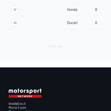
Honda
8
27
Ducati
0
23
InsideEvs.it
Motor1.com