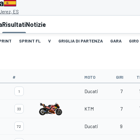
a
 Jerez, ES
a
Risultati
Notizie
PRINT
SPRINT FL
V
GRIGLIA DI PARTENZA
GARA
GIRO
#
MOTO
GIRI
T
Ducati
7
1
KTM
7
33
Ducati
9
72