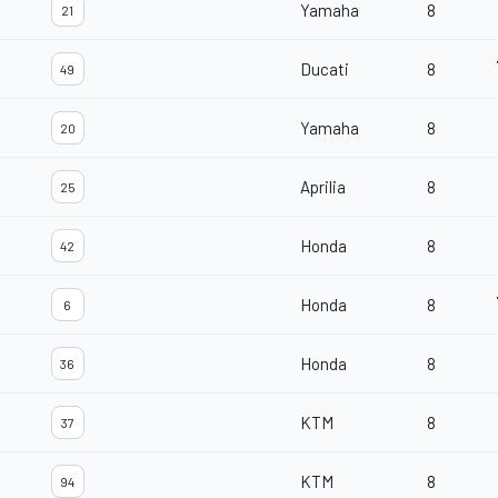
Yamaha
8
21
Ducati
8
49
Yamaha
8
20
Aprilia
8
25
Honda
8
42
Honda
8
6
Honda
8
36
KTM
8
37
KTM
8
94