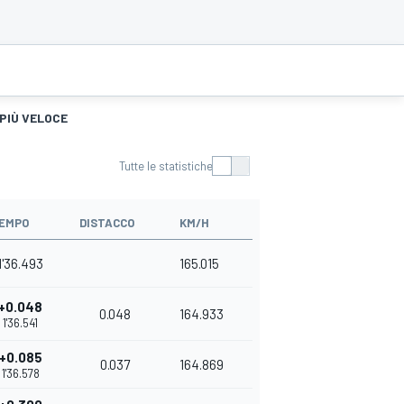
 PIÙ VELOCE
Tutte le statistiche
EMPO
DISTACCO
KM/H
1'36.493
165.015
+0.048
0.048
164.933
1'36.541
+0.085
0.037
164.869
1'36.578