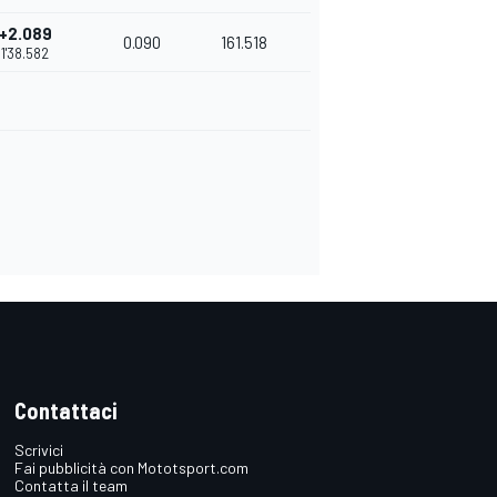
+2.089
0.090
161.518
1'38.582
Contattaci
Scrivici
Fai pubblicità con Mototsport.com
Contatta il team