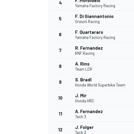
F. Morbidelli
4
Yamaha Factory Racing
F. Di Giannantonio
5
Gresini Racing
F. Quartararo
6
Yamaha Factory Racing
R. Fernandez
7
RNF Racing
A. Rins
8
Team LCR
S. Bradl
9
Honda World Superbike Team
J. Mir
10
Honda HRC
A. Fernandez
11
Tech 3
MONOPOSTO
J. Folger
12
Tech 3