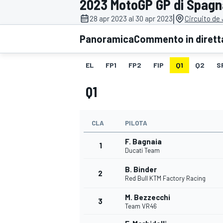
2023 MotoGP GP di Spagn
MOTOGP
WEC
|
28 apr 2023 al 30 apr 2023
Circuito de
Panoramica
Commento in dirett
EL
FP1
FP2
FIP
Q1
Q2
S
Q1
CLA
PILOTA
WRC
F. Bagnaia
1
Ducati Team
B. Binder
2
Red Bull KTM Factory Racing
M. Bezzecchi
3
Team VR46