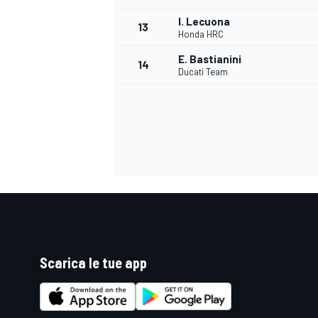
I. Lecuona
13
Honda HRC
E. Bastianini
14
Ducati Team
Scarica le tue app