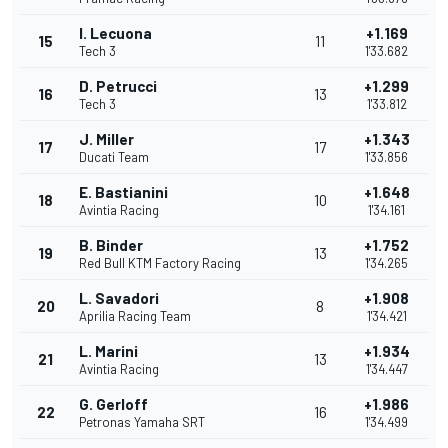
I. Lecuona
+1.169
15
11
Tech 3
1'33.682
D. Petrucci
+1.299
16
13
Tech 3
1'33.812
J. Miller
+1.343
17
17
Ducati Team
1'33.856
E. Bastianini
+1.648
18
10
Avintia Racing
1'34.161
B. Binder
+1.752
19
13
Red Bull KTM Factory Racing
1'34.265
L. Savadori
+1.908
20
8
Aprilia Racing Team
1'34.421
L. Marini
+1.934
21
13
Avintia Racing
1'34.447
G. Gerloff
+1.986
22
16
Petronas Yamaha SRT
1'34.499