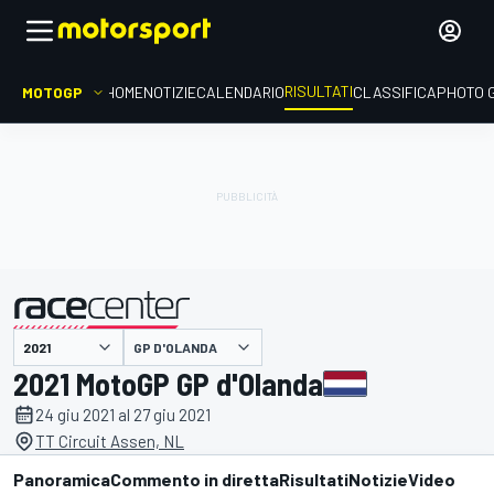
RISULTATI
MOTOGP
HOME
NOTIZIE
CALENDARIO
CLASSIFICA
PHOTO 
GP D'OLANDA
presentato da
2021 MotoGP GP d'Olanda
24 giu 2021 al 27 giu 2021
TT Circuit Assen, NL
Panoramica
Commento in diretta
Risultati
Notizie
Video