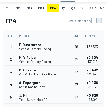
EL
FP1
FP2
FP3
FP4
Q1
Q2
V
GRIGLIA D
FP4
Tutte le statistiche
CLA
PILOTA
GIRI
TEMPO
F. Quartararo
1
16
1'32.513
Yamaha Factory Racing
M. Viñales
+0.204
2
17
Yamaha Factory Racing
1'32.717
M. Oliveira
+0.432
3
17
Red Bull KTM Factory Racing
1'32.945
A. Espargaro
+0.436
4
17
Aprilia Racing Team
1'32.949
J. Mir
+0.528
5
17
Team Suzuki MotoGP
1'33.041