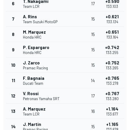
T. Nakagami
+0.590
6
17
Team LCR
1'33.103
A. Rins
+0.621
7
15
Team Suzuki MotoGP
1'33.134
M. Marquez
+0.651
8
15
Honda HRC
1'33.164
P. Espargaro
+0.742
9
15
Honda HRC
1'33.255
J. Zarco
+0.752
10
15
Pramac Racing
1'33.265
F. Bagnaia
+0.765
11
14
Ducati Team
1'33.278
V. Rossi
+0.767
12
17
Petronas Yamaha SRT
1'33.280
A. Marquez
+1.164
13
16
Team LCR
1'33.677
J. Martin
+1.165
14
15
Pramac Racing
1'33.678