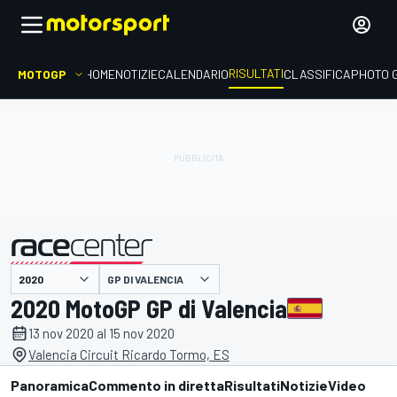
RISULTATI
MOTOGP
HOME
NOTIZIE
CALENDARIO
CLASSIFICA
PHOTO 
GP DI VALENCIA
presentato da
2020 MotoGP GP di Valencia
13 nov 2020 al 15 nov 2020
Valencia Circuit Ricardo Tormo, ES
Panoramica
Commento in diretta
Risultati
Notizie
Video