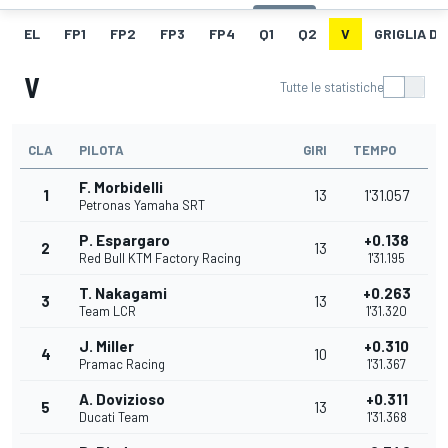
EL
FP1
FP2
FP3
FP4
Q1
Q2
V
GRIGLIA D
V
Tutte le statistiche
CLA
PILOTA
GIRI
TEMPO
F. Morbidelli
1
13
1'31.057
Petronas Yamaha SRT
P. Espargaro
+0.138
2
13
Red Bull KTM Factory Racing
1'31.195
T. Nakagami
+0.263
3
13
Team LCR
1'31.320
J. Miller
+0.310
4
10
Pramac Racing
1'31.367
A. Dovizioso
+0.311
5
13
Ducati Team
1'31.368