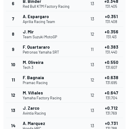
B. Binder
+0.348
6
13
Red Bull KTM Factory Racing
1'31.405
A. Espargaro
+0.351
7
13
Aprilia Racing Team
1'31.408
J. Mir
+0.356
8
12
Team Suzuki MotoGP
1'31.413
F. Quartararo
+0.383
9
11
Petronas Yamaha SRT
1'31.440
M. Oliveira
+0.550
10
13
Tech 3
1'31.607
F. Bagnaia
+0.638
11
12
Pramac Racing
1'31.695
M. Viñales
+0.647
12
12
Yamaha Factory Racing
1'31.704
J. Zarco
+0.712
13
13
Avintia Racing
1'31.769
A. Marquez
+0.731
14
13
Honda HRC
1'31.788