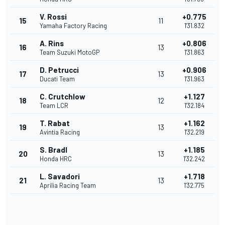
V. Rossi
+0.775
15
11
Yamaha Factory Racing
1'31.832
A. Rins
+0.806
16
13
Team Suzuki MotoGP
1'31.863
D. Petrucci
+0.906
17
13
Ducati Team
1'31.963
C. Crutchlow
+1.127
18
12
Team LCR
1'32.184
T. Rabat
+1.162
19
13
Avintia Racing
1'32.219
S. Bradl
+1.185
20
13
Honda HRC
1'32.242
L. Savadori
+1.718
21
13
Aprilia Racing Team
1'32.775