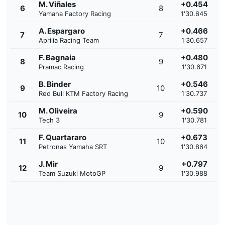
M. Viñales
+0.454
6
8
Yamaha Factory Racing
1'30.645
A. Espargaro
+0.466
7
7
Aprilia Racing Team
1'30.657
F. Bagnaia
+0.480
8
9
Pramac Racing
1'30.671
B. Binder
+0.546
9
10
Red Bull KTM Factory Racing
1'30.737
M. Oliveira
+0.590
10
9
Tech 3
1'30.781
F. Quartararo
+0.673
11
10
Petronas Yamaha SRT
1'30.864
J. Mir
+0.797
12
9
Team Suzuki MotoGP
1'30.988