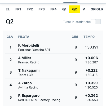
EL
FP1
FP2
FP3
FP4
Q1
Q2
V
GRIGLIA 
Q2
Tutte le statistiche
CLA
PILOTA
GIRI
TEMPO
F. Morbidelli
1
8
1'30.191
Petronas Yamaha SRT
J. Miller
+0.096
2
9
Pramac Racing
1'30.287
T. Nakagami
+0.222
3
9
Team LCR
1'30.413
J. Zarco
+0.329
4
9
Avintia Racing
1'30.520
P. Espargaro
+0.362
5
9
Red Bull KTM Factory Racing
1'30.553