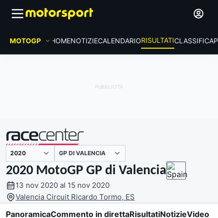
RISULTATI
MOTOGP
HOME
NOTIZIE
CALENDARIO
CLASSIFICA
P
GP DI VALENCIA
presentato da
2020 MotoGP GP di Valencia
13 nov 2020 al 15 nov 2020
Valencia Circuit Ricardo Tormo, ES
Panoramica
Commento in diretta
Risultati
Notizie
Video