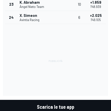
K. Abraham
+1.859
23
10
Ángel Nieto Team
1'48.939
X. Simeon
+2.025
24
6
Avintia Racing
1'49.105
Scarica le tue app