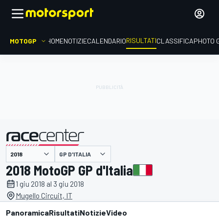
RISULTATI
MOTOGP
HOME
NOTIZIE
CALENDARIO
CLASSIFICA
PHOTO 
GP D'ITALIA
presentato da
2018 MotoGP GP d'Italia
1 giu 2018 al 3 giu 2018
Mugello Circuit, IT
Panoramica
Risultati
Notizie
Video