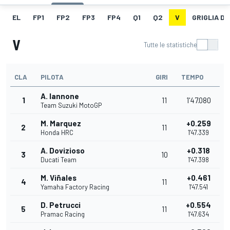
EL
FP1
FP2
FP3
FP4
Q1
Q2
V
GRIGLIA D
V
Tutte le statistiche
CLA
PILOTA
GIRI
TEMPO
A. Iannone
1
11
1'47.080
Team Suzuki MotoGP
M. Marquez
+0.259
2
11
Honda HRC
1'47.339
A. Dovizioso
+0.318
3
10
Ducati Team
1'47.398
M. Viñales
+0.461
4
11
Yamaha Factory Racing
1'47.541
D. Petrucci
+0.554
5
11
Pramac Racing
1'47.634