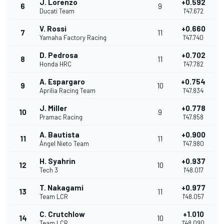
J. Lorenzo
+0.592
6
9
Ducati Team
1'47.672
V. Rossi
+0.660
7
11
Yamaha Factory Racing
1'47.740
D. Pedrosa
+0.702
8
11
Honda HRC
1'47.782
A. Espargaro
+0.754
9
10
Aprilia Racing Team
1'47.834
J. Miller
+0.778
10
9
Pramac Racing
1'47.858
A. Bautista
+0.900
11
11
Ángel Nieto Team
1'47.980
H. Syahrin
+0.937
12
10
Tech 3
1'48.017
T. Nakagami
+0.977
13
11
Team LCR
1'48.057
C. Crutchlow
+1.010
14
10
Team LCR
1'48.090