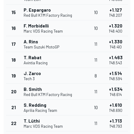
P. Espargaro
+1.127
15
10
Red Bull KTM Factory Racing
1'48.207
F. Morbidelli
+1.320
16
10
Marc VDS Racing Team
1'48.400
A. Rins
+1.330
17
11
Team Suzuki MotoGP
1'48.410
T. Rabat
+1.463
18
11
Avintia Racing
1'48.543
J. Zarco
+1.514
19
8
Tech 3
1'48.594
B. Smith
+1.534
20
11
Red Bull KTM Factory Racing
1'48.614
S. Redding
+1.610
21
10
Aprilia Racing Team
1'48.690
T. Lüthi
+1.713
22
11
Marc VDS Racing Team
1'48.793