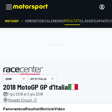
RISULTATI
MOTOGP
HOME
NOTIZIE
CALENDARIO
CLASSIFICA
PHOTO 
GP D'ITALIA
presentato da
2018 MotoGP GP d'Italia
1 giu 2018 al 3 giu 2018
Mugello Circuit, IT
Panoramica
Risultati
Notizie
Video