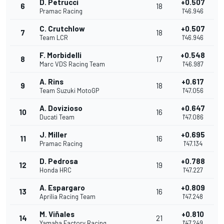
D. Petrucci
+0.507
6
18
Pramac Racing
1'46.946
C. Crutchlow
+0.507
7
18
Team LCR
1'46.946
F. Morbidelli
+0.548
8
17
Marc VDS Racing Team
1'46.987
A. Rins
+0.617
9
18
Team Suzuki MotoGP
1'47.056
A. Dovizioso
+0.647
10
16
Ducati Team
1'47.086
J. Miller
+0.695
11
16
Pramac Racing
1'47.134
D. Pedrosa
+0.788
12
19
Honda HRC
1'47.227
A. Espargaro
+0.809
13
16
Aprilia Racing Team
1'47.248
M. Viñales
+0.810
14
21
Yamaha Factory Racing
1'47.249