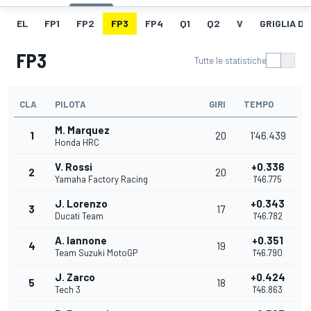
EL
FP1
FP2
FP3
FP4
Q1
Q2
V
GRIGLIA D
FP3
Tutte le statistiche
CLA
PILOTA
GIRI
TEMPO
M. Marquez
1
20
1'46.439
Honda HRC
V. Rossi
+0.336
2
20
Yamaha Factory Racing
1'46.775
J. Lorenzo
+0.343
3
17
Ducati Team
1'46.782
A. Iannone
+0.351
4
19
Team Suzuki MotoGP
1'46.790
J. Zarco
+0.424
5
18
Tech 3
1'46.863