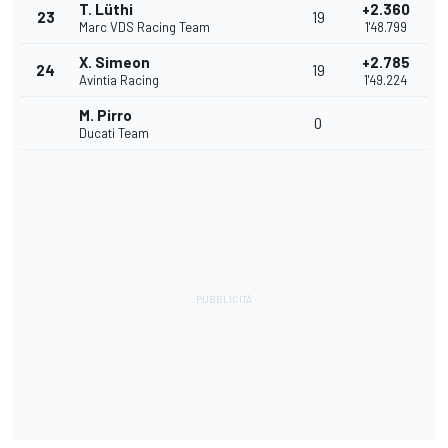
T. Lüthi
+2.360
23
19
Marc VDS Racing Team
1'48.799
X. Simeon
+2.785
24
19
Avintia Racing
1'49.224
M. Pirro
0
Ducati Team