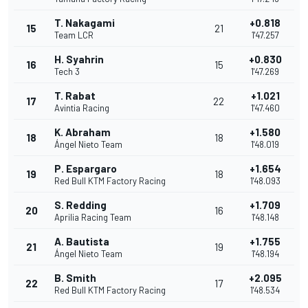
T. Nakagami
+0.818
15
21
Team LCR
1'47.257
H. Syahrin
+0.830
16
15
Tech 3
1'47.269
T. Rabat
+1.021
17
22
Avintia Racing
1'47.460
K. Abraham
+1.580
18
18
Ángel Nieto Team
1'48.019
P. Espargaro
+1.654
19
18
Red Bull KTM Factory Racing
1'48.093
S. Redding
+1.709
20
16
Aprilia Racing Team
1'48.148
A. Bautista
+1.755
21
19
Ángel Nieto Team
1'48.194
B. Smith
+2.095
22
17
Red Bull KTM Factory Racing
1'48.534