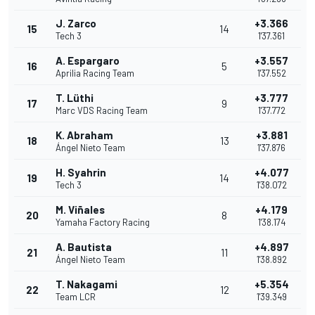
J. Zarco
+3.366
15
14
Tech 3
1'37.361
A. Espargaro
+3.557
16
5
Aprilia Racing Team
1'37.552
T. Lüthi
+3.777
17
9
Marc VDS Racing Team
1'37.772
K. Abraham
+3.881
18
13
Ángel Nieto Team
1'37.876
H. Syahrin
+4.077
19
14
Tech 3
1'38.072
M. Viñales
+4.179
20
8
Yamaha Factory Racing
1'38.174
A. Bautista
+4.897
21
11
Ángel Nieto Team
1'38.892
T. Nakagami
+5.354
22
12
Team LCR
1'39.349