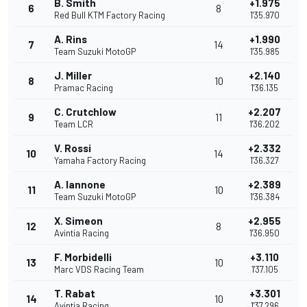
B. Smith
+1.975
6
8
Red Bull KTM Factory Racing
1'35.970
A. Rins
+1.990
7
14
Team Suzuki MotoGP
1'35.985
J. Miller
+2.140
8
10
Pramac Racing
1'36.135
C. Crutchlow
+2.207
9
11
Team LCR
1'36.202
V. Rossi
+2.332
10
14
Yamaha Factory Racing
1'36.327
A. Iannone
+2.389
11
10
Team Suzuki MotoGP
1'36.384
X. Simeon
+2.955
12
8
Avintia Racing
1'36.950
F. Morbidelli
+3.110
13
10
Marc VDS Racing Team
1'37.105
T. Rabat
+3.301
14
10
Avintia Racing
1'37.296