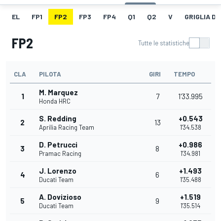
EL
FP1
FP2
FP3
FP4
Q1
Q2
V
GRIGLIA D
FP2
Tutte le statistiche
CLA
PILOTA
GIRI
TEMPO
M. Marquez
1
7
1'33.995
Honda HRC
S. Redding
+0.543
2
13
Aprilia Racing Team
1'34.538
D. Petrucci
+0.986
3
8
Pramac Racing
1'34.981
J. Lorenzo
+1.493
4
6
Ducati Team
1'35.488
A. Dovizioso
+1.519
5
9
Ducati Team
1'35.514