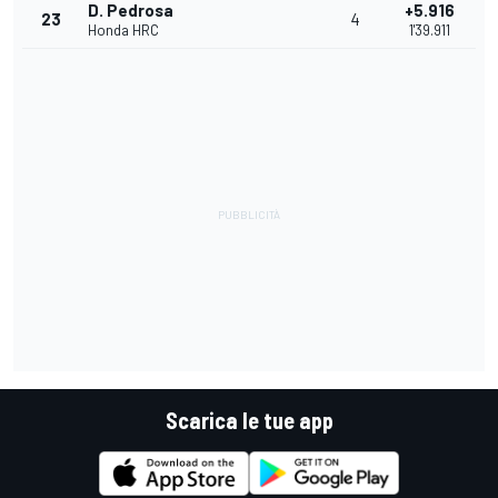
D. Pedrosa
+5.916
23
4
Honda HRC
1'39.911
Scarica le tue app