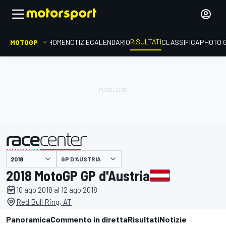
RISULTATI
MOTOGP
HOME
NOTIZIE
CALENDARIO
CLASSIFICA
PHOTO 
GP D'AUSTRIA
presentato da
2018 MotoGP GP d'Austria
10 ago 2018 al 12 ago 2018
Red Bull Ring, AT
Panoramica
Commento in diretta
Risultati
Notizie