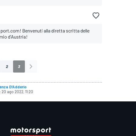
ort.com! Benvenuti alla diretta scritta delle
emio d'Austria!
2
3
enza D'Adderio
:
20 ago 2022, 11:20