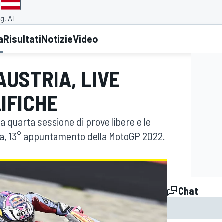
a
ng, AT
a
Risultati
Notizie
Video
a
AUSTRIA, LIVE
LIFICHE
 quarta sessione di prove libere e le
ria, 13° appuntamento della MotoGP 2022.
Chat