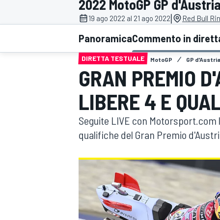
2022 MotoGP GP d'Austri
MOTOGP
WEC
|
19 ago 2022 al 21 ago 2022
Red Bull Ri
Panoramica
Commento in dirett
DIRETTA TESTUALE
MotoGP
GP d'Austri
GRAN PREMIO D'
LIBERE 4 E QUA
Seguite LIVE con Motorsport.com la
WRC
qualifiche del Gran Premio d'Aust