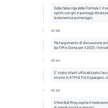
Sulla falsa riga della Formula 1, 
sprint con giri e punteggi dimezza
la domenica pomeriggio
07:06
Ma l'argomento di discussione pri
da FIM e Dorna per il 2023: l'intro
07:04
E' stato infatti ufficializzato l'a
ritorno in KTM di Pol Espargaro, 
07:03
MONOMARCA
Il Red Bull Ring ospita il tredic
di grandi novità e annunci