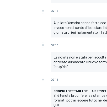
07:16
Al pilota Yamaha hanno fatto eco d
invece non si sente di bocciare l'i
giornata di ieri ha lamentato il fat
07:13
La novità non è stata ben accolta d
criticato duramente il nuovo forma
"stupida"
07:11
SCOPRI I DETTAGLI DELLA SPRINT
Si è tenuta la conferenza stampa c
format, potrai leggere tutto nel de
QUI