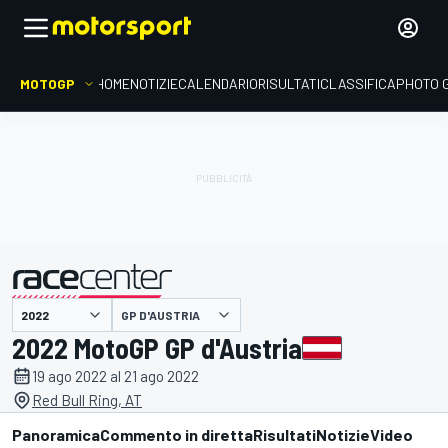
MOTOGP
HOME
NOTIZIE
CALENDARIO
RISULTATI
CLASSIFICA
PHOTO 
presentato da
GP D'AUSTRIA
2022 MotoGP GP d'Austria
19 ago 2022 al 21 ago 2022
Red Bull Ring, AT
Panoramica
Commento in diretta
Risultati
Notizie
Video