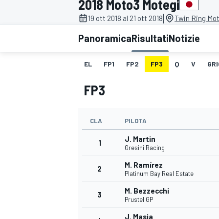
2018 Moto3 Motegi
MOTOGP
WEC
|
19 ott 2018 al 21 ott 2018
Twin Ring Mot
Panoramica
Risultati
Notizie
EL
FP1
FP2
FP3
Q
V
GRI
FP3
CLA
PILOTA
WRC
J. Martin
1
Gresini Racing
M. Ramírez
2
Platinum Bay Real Estate
M. Bezzecchi
3
Prustel GP
J. Masia