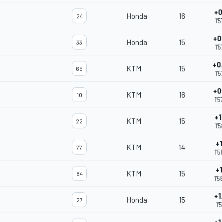
+0
Honda
16
24
1'
+0
Honda
15
33
1'
+0
KTM
15
65
1'
+0
KTM
16
10
1'
+1
KTM
15
22
1'
+1
KTM
14
77
1'
+1
KTM
15
84
1'
+1
Honda
15
27
1'