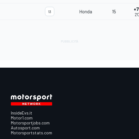
+7
Honda
15
13
2'
InsideEvs.it
Motor1.com
Motorsportjobs.com
Autosport.com
Motorsportstats.com