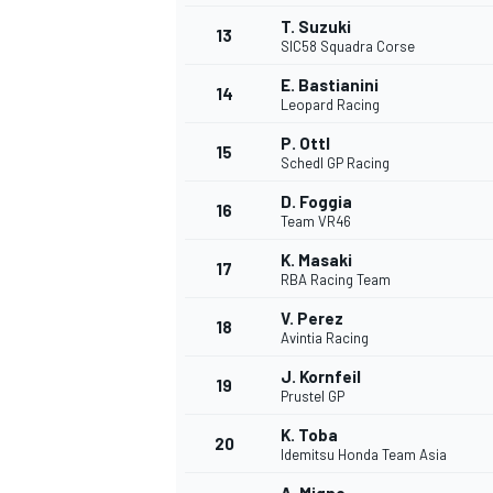
T. Suzuki
13
SIC58 Squadra Corse
E. Bastianini
14
Leopard Racing
P. Ottl
15
Schedl GP Racing
D. Foggia
16
Team VR46
K. Masaki
17
RBA Racing Team
V. Perez
18
Avintia Racing
J. Kornfeil
19
Prustel GP
K. Toba
20
Idemitsu Honda Team Asia