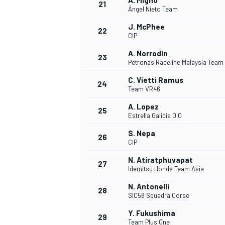
A. Migno
21
Ángel Nieto Team
J. McPhee
22
CIP
A. Norrodin
23
Petronas Raceline Malaysia Team
C. Vietti Ramus
24
Team VR46
A. Lopez
25
Estrella Galicia 0,0
S. Nepa
26
CIP
N. Atiratphuvapat
27
Idemitsu Honda Team Asia
ENDURANCE/GT
N. Antonelli
28
SIC58 Squadra Corse
Y. Fukushima
29
Team Plus One