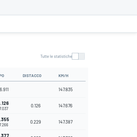
Tutte le statistiche
PO
DISTACCO
KM/H
56.911
147.835
.126
0.126
147.676
57.037
.355
0.229
147.387
57.266
.377