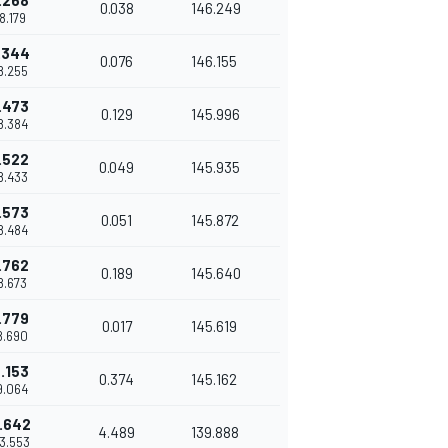
.268
0.038
146.249
58.179
.344
0.076
146.155
58.255
.473
0.129
145.996
58.384
.522
0.049
145.935
58.433
.573
0.051
145.872
58.484
.762
0.189
145.640
58.673
.779
0.017
145.619
58.690
.153
0.374
145.162
59.064
.642
4.489
139.888
03.553