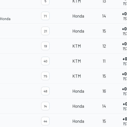
KTM
13
5
1'
+0
Honda
14
71
 Honda
1'
+0
Honda
15
21
1'
+0
KTM
12
19
1'
+0
KTM
11
40
1'
+0
KTM
15
75
1'
+0
Honda
16
48
1'
+0
Honda
14
14
1'
+0
Honda
15
44
1'