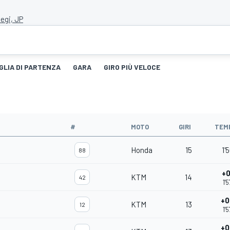
egi, JP
GLIA DI PARTENZA
GARA
GIRO PIÙ VELOCE
#
MOTO
GIRI
TEM
Honda
15
1'
88
+0
KTM
14
42
1'
+0
KTM
13
12
1'
+0