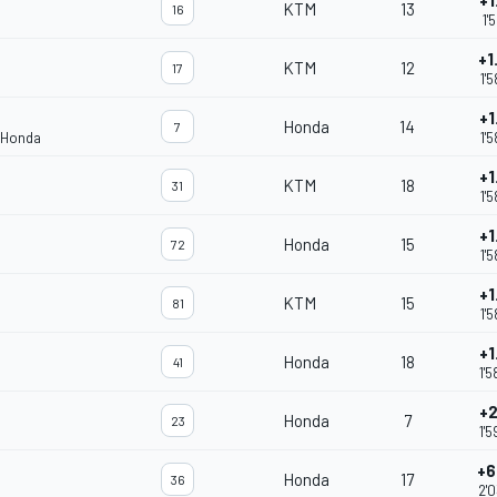
+1
KTM
13
16
1'
+1
KTM
12
17
1'
+1
Honda
14
7
 Honda
1'
+1
KTM
18
31
1'
+1
Honda
15
72
1'
+1
KTM
15
81
1'
+1
Honda
18
41
1'
+2
Honda
7
23
1'
+6
Honda
17
36
2'