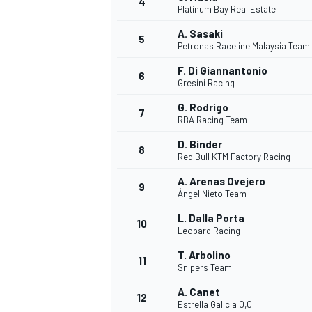
4
Platinum Bay Real Estate
A. Sasaki
5
Petronas Raceline Malaysia Team
F. Di Giannantonio
6
Gresini Racing
G. Rodrigo
7
RBA Racing Team
D. Binder
8
Red Bull KTM Factory Racing
A. Arenas Ovejero
9
Ángel Nieto Team
L. Dalla Porta
10
Leopard Racing
T. Arbolino
11
Snipers Team
A. Canet
MONOPOSTO
12
Estrella Galicia 0,0