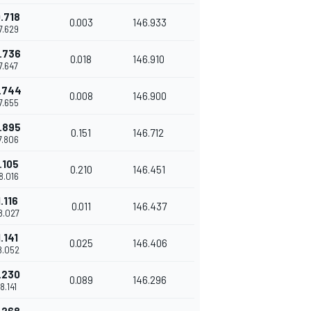
.718
0.003
146.933
57.629
.736
0.018
146.910
57.647
.744
0.008
146.900
57.655
.895
0.151
146.712
57.806
.105
0.210
146.451
58.016
.116
0.011
146.437
58.027
.141
0.025
146.406
58.052
.230
0.089
146.296
58.141