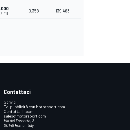
.000
0.358
139.483
03.911
Contattaci
Scrivici
Fai pubblicità con Mototsport.com
Contatta il team
sales@motorsport.com
Via del Fornetto, 3
00149 Roma, Italy