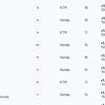
+1
KTM
16
10
1'5
+1
Honda
10
24
1'5
+1
KTM
11
19
1'5
+1
Honda
14
88
1'5
+1
Honda
16
72
1'5
+1
Honda
14
21
1'5
+1
KTM
11
81
1'5
+1
Honda
14
71
 Honda
1'