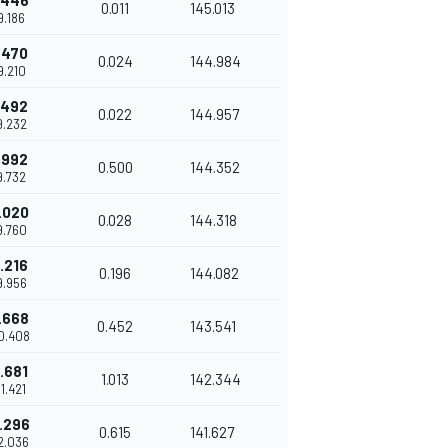
.446
0.011
145.013
9.186
.470
0.024
144.984
9.210
.492
0.022
144.957
9.232
.992
0.500
144.352
9.732
.020
0.028
144.318
9.760
.216
0.196
144.082
9.956
.668
0.452
143.541
0.408
.681
1.013
142.344
1.421
.296
0.615
141.627
2.036