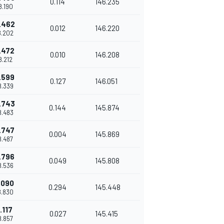
0.114
146.235
8.190
.462
0.012
146.220
8.202
.472
0.010
146.208
8.212
.599
0.127
146.051
8.339
.743
0.144
145.874
8.483
.747
0.004
145.869
8.487
.796
0.049
145.808
8.536
.090
0.294
145.448
8.830
.117
0.027
145.415
8.857