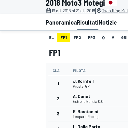
2018 Moto3 Motegi
MOTOGP
WEC
|
19 ott 2018 al 21 ott 2018
Twin Ring Mot
Panoramica
Risultati
Notizie
EL
FP1
FP2
FP3
Q
V
GRI
FP1
CLA
PILOTA
WRC
J. Kornfeil
1
Prustel GP
A. Canet
2
Estrella Galicia 0,0
E. Bastianini
3
Leopard Racing
L. Dalla Porta