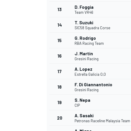
D. Foggia
13
Team VR46
T. Suzuki
14
SIC58 Squadra Corse
G. Rodrigo
15
RBA Racing Team
J. Martin
16
Gresini Racing
A. Lopez
17
Estrella Galicia 0,0
F. Di Giannantonio
18
Gresini Racing
S. Nepa
19
CIP
A. Sasaki
20
Petronas Raceline Malaysia Team