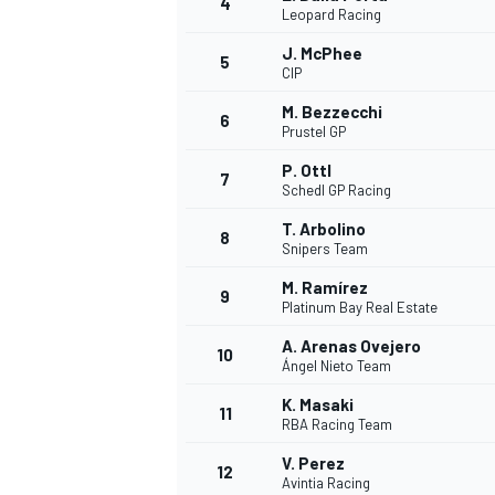
4
Leopard Racing
J. McPhee
5
CIP
M. Bezzecchi
6
Prustel GP
P. Ottl
7
Schedl GP Racing
T. Arbolino
8
Snipers Team
M. Ramírez
9
Platinum Bay Real Estate
A. Arenas Ovejero
10
Ángel Nieto Team
K. Masaki
11
RBA Racing Team
V. Perez
MONOPOSTO
12
Avintia Racing