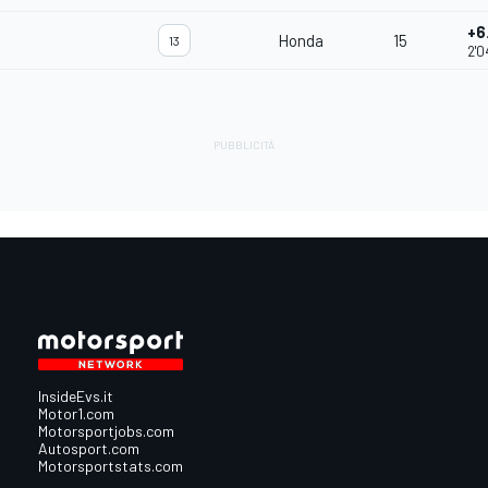
+6
Honda
15
13
2'0
InsideEvs.it
Motor1.com
Motorsportjobs.com
Autosport.com
Motorsportstats.com