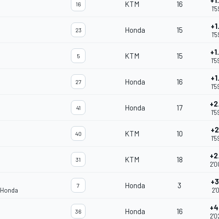
+1
KTM
16
16
1'5
+1
Honda
15
23
1'5
+1
KTM
15
5
1'5
+1
Honda
16
27
1'5
+2
Honda
17
41
1'5
+2
KTM
10
40
1'5
+2
KTM
18
31
2'0
+3
Honda
3
7
 Honda
2'0
+4
Honda
16
36
2'0