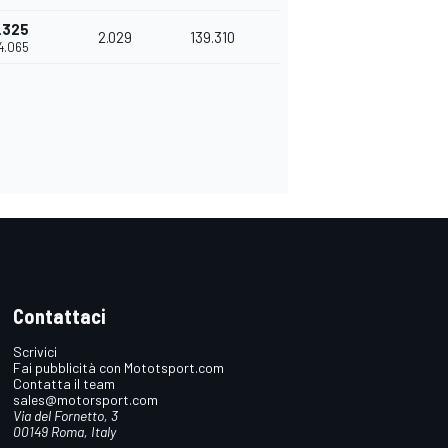
.325
2.029
139.310
4.065
Contattaci
Scrivici
Fai pubblicità con Mototsport.com
Contatta il team
sales@motorsport.com
Via del Fornetto, 3
00149 Roma, Italy