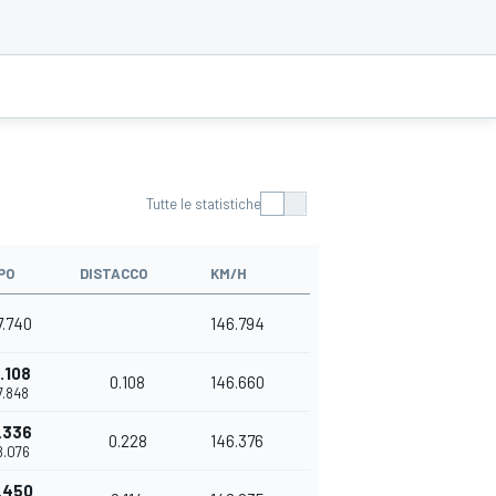
Tutte le statistiche
PO
DISTACCO
KM/H
7.740
146.794
.108
0.108
146.660
7.848
.336
0.228
146.376
8.076
.450