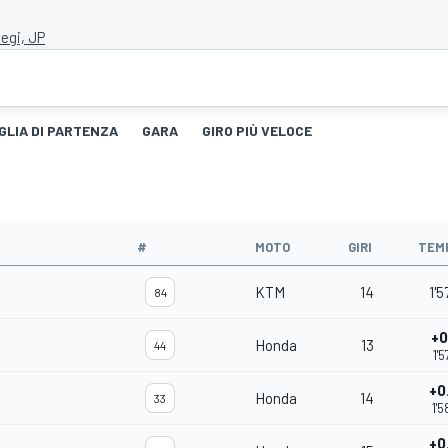
egi, JP
GLIA DI PARTENZA
GARA
GIRO PIÙ VELOCE
#
MOTO
GIRI
TEM
KTM
14
1'5
84
+0
Honda
13
44
1'5
+0
Honda
14
33
1'5
+0