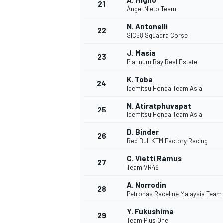
A. Migno
21
Ángel Nieto Team
N. Antonelli
22
SIC58 Squadra Corse
J. Masia
23
Platinum Bay Real Estate
K. Toba
24
Idemitsu Honda Team Asia
N. Atiratphuvapat
25
Idemitsu Honda Team Asia
D. Binder
26
Red Bull KTM Factory Racing
C. Vietti Ramus
27
Team VR46
ENDURANCE/GT
A. Norrodin
28
Petronas Raceline Malaysia Team
Y. Fukushima
29
Team Plus One