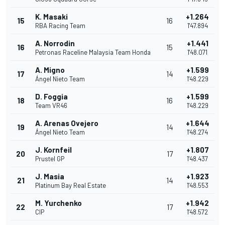
K. Masaki
+1.264
15
16
RBA Racing Team
1'47.894
A. Norrodin
+1.441
16
15
Petronas Raceline Malaysia Team Honda
1'48.071
A. Migno
+1.599
17
14
Ángel Nieto Team
1'48.229
D. Foggia
+1.599
18
16
Team VR46
1'48.229
A. Arenas Ovejero
+1.644
19
14
Ángel Nieto Team
1'48.274
J. Kornfeil
+1.807
20
17
Prustel GP
1'48.437
J. Masia
+1.923
21
14
Platinum Bay Real Estate
1'48.553
M. Yurchenko
+1.942
22
17
CIP
1'48.572