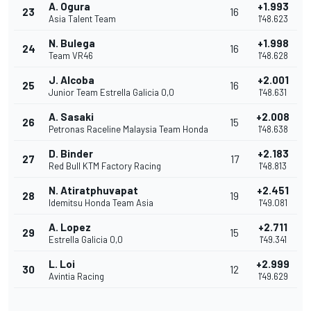
A. Ogura
+1.993
23
16
Asia Talent Team
1'48.623
N. Bulega
+1.998
24
16
Team VR46
1'48.628
J. Alcoba
+2.001
25
16
Junior Team Estrella Galicia 0,0
1'48.631
A. Sasaki
+2.008
26
15
Petronas Raceline Malaysia Team Honda
1'48.638
D. Binder
+2.183
27
17
Red Bull KTM Factory Racing
1'48.813
N. Atiratphuvapat
+2.451
28
19
Idemitsu Honda Team Asia
1'49.081
A. Lopez
+2.711
29
15
Estrella Galicia 0,0
1'49.341
L. Loi
+2.999
30
12
Avintia Racing
1'49.629