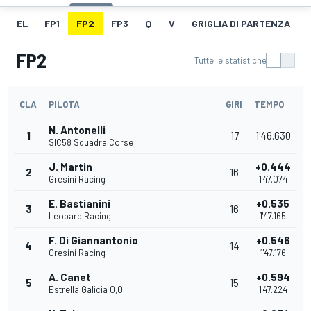
EL
FP1
FP2
FP3
Q
V
GRIGLIA DI PARTENZA
FP2
Tutte le statistiche
CLA
PILOTA
GIRI
TEMPO
N. Antonelli
1
17
1'46.630
SIC58 Squadra Corse
J. Martin
+0.444
2
16
Gresini Racing
1'47.074
E. Bastianini
+0.535
3
16
Leopard Racing
1'47.165
F. Di Giannantonio
+0.546
4
14
Gresini Racing
1'47.176
A. Canet
+0.594
5
15
Estrella Galicia 0,0
1'47.224