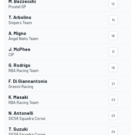
M. Bezzecchi
12
Prustel GP
T. Arbolino
14
Snipers Team
A. Migno
16
Ángel Nieto Team
J. McPhee
17
CIP
G. Rodrigo
19
RBA Racing Team
F. Di Giannantonio
21
Gresini Racing
K. Masaki
22
RBA Racing Team
N. Antonelli
23
SIC58 Squadra Corse
T. Suzuki
24
SIC58 Squadra Corse