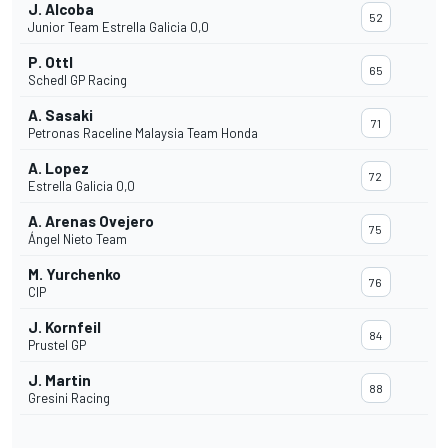
J. Alcoba
52
Junior Team Estrella Galicia 0,0
P. Ottl
65
Schedl GP Racing
A. Sasaki
71
Petronas Raceline Malaysia Team Honda
A. Lopez
72
Estrella Galicia 0,0
A. Arenas Ovejero
75
Ángel Nieto Team
M. Yurchenko
76
CIP
J. Kornfeil
84
Prustel GP
J. Martin
88
Gresini Racing