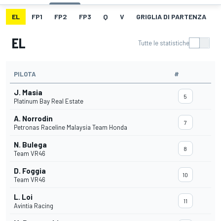
EL
FP1
FP2
FP3
Q
V
GRIGLIA DI PARTENZA
EL
Tutte le statistiche
PILOTA
#
J. Masia
5
Platinum Bay Real Estate
A. Norrodin
7
Petronas Raceline Malaysia Team Honda
N. Bulega
8
Team VR46
D. Foggia
10
Team VR46
L. Loi
11
Avintia Racing