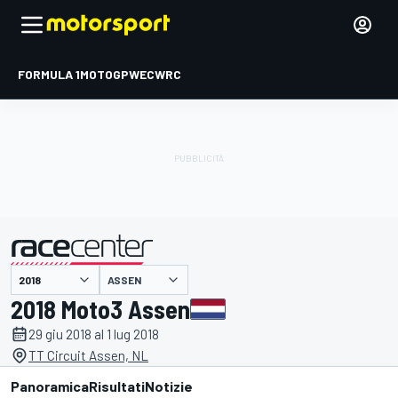
FORMULA 1
MOTOGP
WEC
WRC
ASSEN
presentato da
2018 Moto3 Assen
29 giu 2018 al 1 lug 2018
TT Circuit Assen, NL
Panoramica
Risultati
Notizie