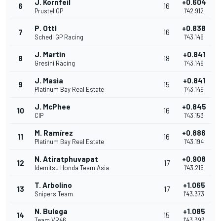
J. Kornfeil
+0.604
6
16
Prustel GP
1'42.912
P. Ottl
+0.838
7
16
Schedl GP Racing
1'43.146
J. Martin
+0.841
8
18
Gresini Racing
1'43.149
J. Masia
+0.841
9
15
Platinum Bay Real Estate
1'43.149
J. McPhee
+0.845
10
16
CIP
1'43.153
M. Ramírez
+0.886
11
16
Platinum Bay Real Estate
1'43.194
N. Atiratphuvapat
+0.908
12
17
Idemitsu Honda Team Asia
1'43.216
T. Arbolino
+1.065
13
17
Snipers Team
1'43.373
N. Bulega
+1.085
14
15
Team VR46
1'43.393