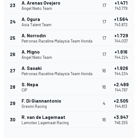
A. Arenas Ovejero
+1.471
23
17
Ángel Nieto Team
1'43.779
A. Ogura
+1.564
24
17
Asia Talent Team
1'43.872
A. Norrodin
+1.729
25
17
Petronas Raceline Malaysia Team Honda
1'44.037
A. Migno
+1.916
26
17
Ángel Nieto Team
1'44.224
A. Sasaki
+1.926
27
16
Petronas Raceline Malaysia Team Honda
1'44.234
S. Nepa
+2.489
28
16
CIP
1'44.797
F. Di Giannantonio
+2.505
29
4
Gresini Racing
1'44.813
R. van de Lagemaat
+3.947
30
16
Lamotec Lagemaat Racing
1'46.255