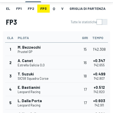
EL
FP1
FP2
FP3
Q
V
GRIGLIA DI PARTENZA
FP3
Tutte le statistiche
CLA
PILOTA
GIRI
TEMPO
M. Bezzecchi
1
15
1'42.308
Prustel GP
A. Canet
+0.347
2
16
Estrella Galicia 0,0
1'42.655
T. Suzuki
+0.499
3
18
SIC58 Squadra Corse
1'42.807
E. Bastianini
+0.512
4
17
Leopard Racing
1'42.820
L. Dalla Porta
+0.603
5
17
Leopard Racing
1'42.911