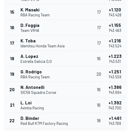
K. Masaki
+1.120
15
17
RBA Racing Team
1'43.428
D. Foggia
+1.155
16
17
Team VR46
1'43.463
K. Toba
+1.216
17
17
Idemitsu Honda Team Asia
1'43.524
A. Lopez
+1.223
18
16
Estrella Galicia 0,0
1'43.531
G. Rodrigo
+1.251
19
20
RBA Racing Team
1'43.559
N. Antonelli
+1.386
20
16
SIC58 Squadra Corse
1'43.694
L. Loi
+1.392
21
16
Avintia Racing
1'43.700
D. Binder
+1.461
22
18
Red Bull KTM Factory Racing
1'43.769