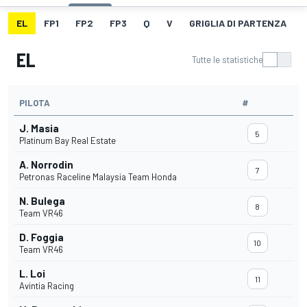
EL
FP1
FP2
FP3
Q
V
GRIGLIA DI PARTENZA
EL
Tutte le statistiche
PILOTA
#
J. Masia
5
Platinum Bay Real Estate
A. Norrodin
7
Petronas Raceline Malaysia Team Honda
N. Bulega
8
Team VR46
D. Foggia
10
Team VR46
L. Loi
11
Avintia Racing