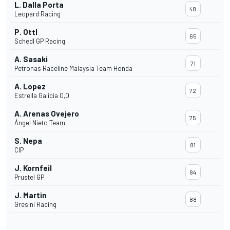
L. Dalla Porta
48
Leopard Racing
P. Ottl
65
Schedl GP Racing
A. Sasaki
71
Petronas Raceline Malaysia Team Honda
A. Lopez
72
Estrella Galicia 0,0
A. Arenas Ovejero
75
Ángel Nieto Team
S. Nepa
81
CIP
J. Kornfeil
84
Prustel GP
J. Martin
88
Gresini Racing