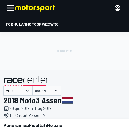
FORMULA 1
MOTOGP
WEC
WRC
ASSEN
presentato da
2018 Moto3 Assen
29 giu 2018 al 1 lug 2018
TT Circuit Assen, NL
Panoramica
Risultati
Notizie