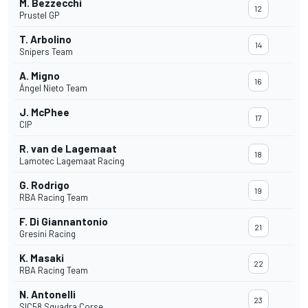
M. Bezzecchi
12
Prustel GP
T. Arbolino
14
Snipers Team
A. Migno
16
Ángel Nieto Team
J. McPhee
17
CIP
R. van de Lagemaat
18
Lamotec Lagemaat Racing
G. Rodrigo
19
RBA Racing Team
F. Di Giannantonio
21
Gresini Racing
K. Masaki
22
RBA Racing Team
N. Antonelli
23
SIC58 Squadra Corse