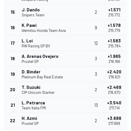
J. Danilo
+1.571
15
2
Snipers Team
2'15.772
K. Pawi
+1.578
16
9
Idemitsu Honda Team Asia
2'15.779
L. Loi
+1.583
17
12
RW Racing GP BV
2'15.784
A. Arenas Ovejero
+1.965
18
3
Prustel GP
2'16.166
D. Binder
+2.420
19
3
Platinum Bay Real Estate
2'16.621
T. Suzuki
+2.469
20
2
CIP-Unicom Starker
2'16.670
L. Petrarca
+3.540
21
13
Team Italia FMI
2'17.741
H. Azmi
+3.688
22
2
Prustel GP
2'17.889