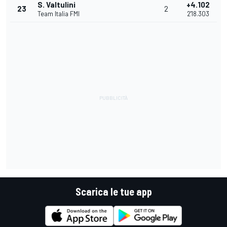
S. Valtulini
+4.102
23
2
Team Italia FMI
2'18.303
Scarica le tue app