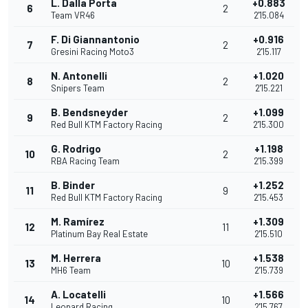
L. Dalla Porta
+0.883
6
2
Team VR46
2'15.084
F. Di Giannantonio
+0.916
7
2
Gresini Racing Moto3
2'15.117
N. Antonelli
+1.020
8
2
Snipers Team
2'15.221
B. Bendsneyder
+1.099
9
2
Red Bull KTM Factory Racing
2'15.300
G. Rodrigo
+1.198
10
2
RBA Racing Team
2'15.399
B. Binder
+1.252
11
9
Red Bull KTM Factory Racing
2'15.453
M. Ramírez
+1.309
12
11
Platinum Bay Real Estate
2'15.510
M. Herrera
+1.538
13
10
MH6 Team
2'15.739
A. Locatelli
+1.566
14
10
Leopard Racing
2'15.767