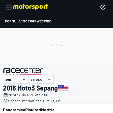
FORMULA 1
MOTOGP
WEC
WRC
SEPANG
presentato da
2016 Moto3 Sepang
28 ott 2016 al 30 ott 2016
Sepang International Circuit, MY
Panoramica
Risultati
Notizie