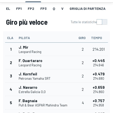
EL
FP1
FP2
FP3
Q
V
GRIGLIA DI PARTENZA
Giro più veloce
Tutte le statistiche
CLA
PILOTA
GIRO
TEMPO
J. Mir
1
2
2'14.201
Leopard Racing
F. Quartararo
+0.445
2
2
Leopard Racing
2'14.646
J. Kornfeil
+0.479
3
2
Petronas Yamaha SRT
2'14.680
J. Navarro
+0.659
4
2
Estrella Galicia 0,0
2'14.860
F. Bagnaia
+0.757
5
4
Pull & Bear ASPAR Mahindra Team
2'14.958