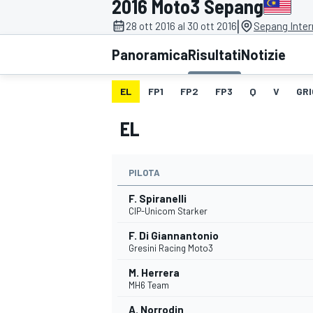
2016 Moto3 Sepang
MOTOGP
WEC
|
28 ott 2016 al 30 ott 2016
Sepang Inter
Panoramica
Risultati
Notizie
EL
FP1
FP2
FP3
Q
V
GRI
EL
PILOTA
WRC
F. Spiranelli
CIP-Unicom Starker
F. Di Giannantonio
Gresini Racing Moto3
M. Herrera
MH6 Team
A. Norrodin