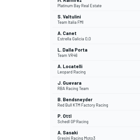
M. Ramírez
Platinum Bay Real Estate
S. Valtulini
Team Italia FMI
A. Canet
Estrella Galicia 0,0
L. Dalla Porta
Team VR46
A. Locatelli
Leopard Racing
J. Guevara
RBA Racing Team
B. Bendsneyder
Red Bull KTM Factory Racing
ENDURANCE/GT
P. Ottl
Schedl GP Racing
A. Sasaki
Gresini Racing Moto3