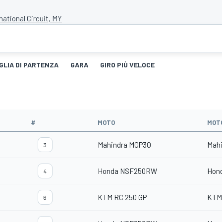
national Circuit, MY
GLIA DI PARTENZA
GARA
GIRO PIÙ VELOCE
#
MOTO
MOT
Mahindra MGP3O
Mah
3
Honda NSF250RW
Hon
4
KTM RC 250 GP
KTM
6