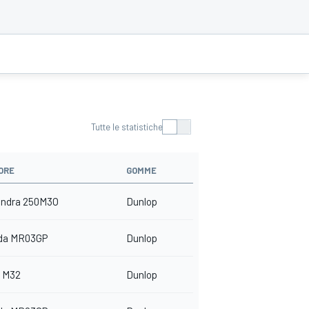
Tutte le statistiche
ORE
GOMME
indra 250M3O
Dunlop
da MR03GP
Dunlop
 M32
Dunlop