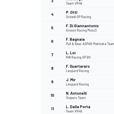
3
Team VR46
P. Ottl
4
Schedl GP Racing
F. Di Giannantonio
5
Gresini Racing Moto3
F. Bagnaia
6
Pull & Bear ASPAR Mahindra Tea
L. Loi
7
RW Racing GP BV
F. Quartararo
8
Leopard Racing
J. Mir
9
Leopard Racing
N. Antonelli
10
Snipers Team
L. Dalla Porta
MONOPOSTO
11
Team VR46