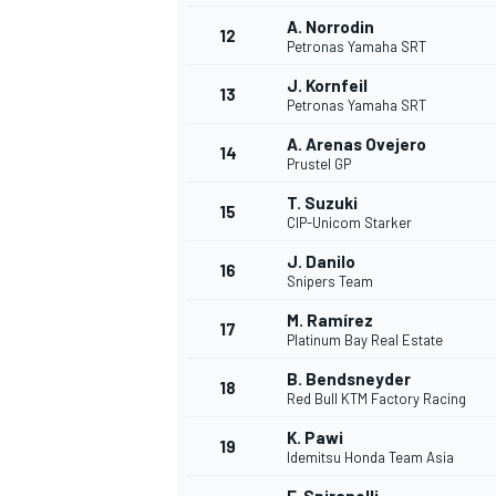
A. Norrodin
12
Petronas Yamaha SRT
J. Kornfeil
13
Petronas Yamaha SRT
A. Arenas Ovejero
14
Prustel GP
T. Suzuki
15
CIP-Unicom Starker
J. Danilo
16
Snipers Team
M. Ramírez
17
Platinum Bay Real Estate
B. Bendsneyder
18
Red Bull KTM Factory Racing
K. Pawi
19
Idemitsu Honda Team Asia