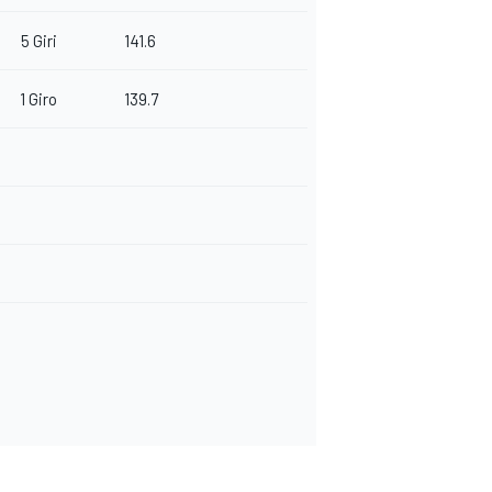
5 Giri
141.6
1 Giro
139.7