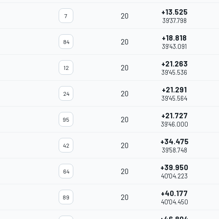
+13.525
20
7
39'37.798
+18.818
20
84
39'43.091
+21.263
20
12
39'45.536
+21.291
20
24
39'45.564
+21.727
20
95
39'46.000
+34.475
20
42
39'58.748
+39.950
20
64
40'04.223
+40.177
20
89
40'04.450