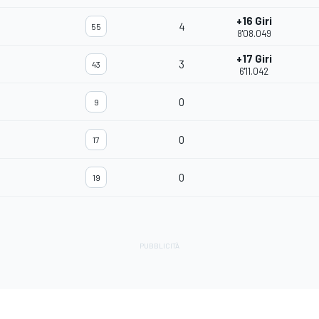
+16 Giri
4
55
8'08.049
+17 Giri
3
43
6'11.042
0
9
0
17
0
19