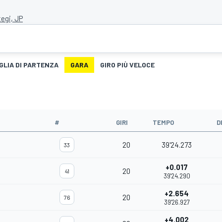
egi, JP
GLIA DI PARTENZA
GARA
GIRO PIÙ VELOCE
#
GIRI
TEMPO
D
20
39'24.273
33
+0.017
20
41
39'24.290
+2.654
20
76
39'26.927
+4.002