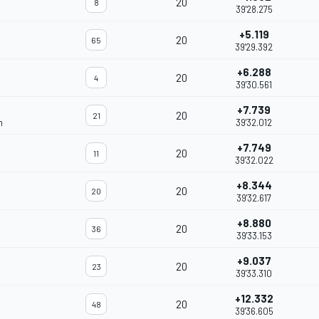
20
8
39'28.275
+5.119
20
65
39'29.392
+6.288
20
4
39'30.561
+7.739
20
21
m
39'32.012
+7.749
20
11
39'32.022
+8.344
20
20
39'32.617
+8.880
20
36
39'33.153
+9.037
20
23
39'33.310
+12.332
20
48
39'36.605