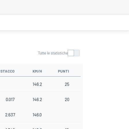
Tutte le statistiche
ISTACCO
KM/H
PUNTI
146.2
25
0.017
146.2
20
2.637
146.0