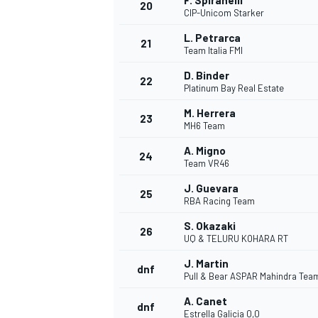
F. Spiranelli
20
CIP-Unicom Starker
L. Petrarca
21
Team Italia FMI
D. Binder
22
Platinum Bay Real Estate
M. Herrera
23
MH6 Team
A. Migno
24
Team VR46
J. Guevara
25
RBA Racing Team
S. Okazaki
26
UQ & TELURU KOHARA RT
ENDURANCE/GT
J. Martin
dnf
Pull & Bear ASPAR Mahindra Tea
A. Canet
dnf
Estrella Galicia 0,0