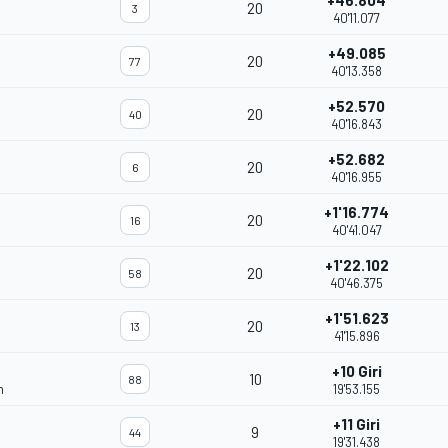
+46.804
20
3
40'11.077
+49.085
20
77
40'13.358
+52.570
20
40
40'16.843
+52.682
20
6
40'16.955
+1'16.774
20
16
40'41.047
+1'22.102
20
58
40'46.375
+1'51.623
20
13
41'15.896
+10 Giri
10
88
m
19'53.155
+11 Giri
9
44
19'31.438