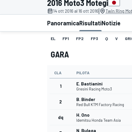
2016 Moto3 Motegi
MOTOGP
WEC
|
14 ott 2016 al 16 ott 2016
Twin Ring Mot
Panoramica
Risultati
Notizie
EL
FP1
FP2
FP3
Q
V
GRI
GARA
CLA
PILOTA
WRC
E. Bastianini
1
Gresini Racing Moto3
B. Binder
2
Red Bull KTM Factory Racing
H. Ono
dq
Idemitsu Honda Team Asia
N. Bulega