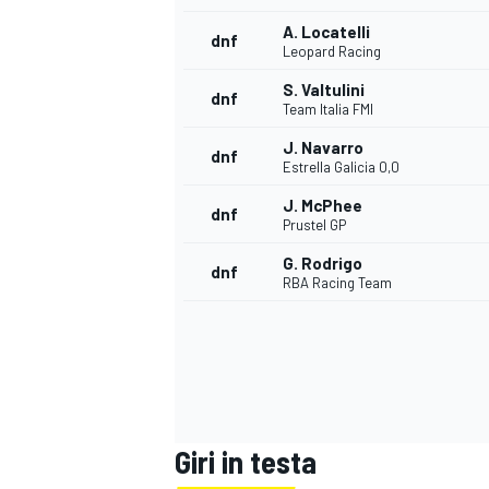
A. Locatelli
dnf
Leopard Racing
S. Valtulini
dnf
Team Italia FMI
J. Navarro
dnf
Estrella Galicia 0,0
J. McPhee
dnf
Prustel GP
G. Rodrigo
dnf
RBA Racing Team
MONOMARCA
Giri in testa