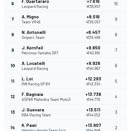
F. Quartararo
+7.616
6
10
Leopard Racing
41'38.657
A. Migno
+8.016
7
9
Team VR46
41'39.057
N. Antonelli
+8.457
8
8
Snipers Team
41'39.498
J. Kornfeil
+9.850
9
7
Petronas Yamaha SRT
41'40.891
A. Locatelli
+9.926
10
6
Leopard Racing
41'40.967
L. Loi
+12.293
11
5
RW Racing GP BV
41'43.334
F. Bagnaia
+13.738
12
4
ASPAR Mahindra Team Moto3
41'44.779
J. Guevara
+13.511
13
3
RBA Racing Team
41'44.552
K. Pawi
+13.907
14
2
Idemitsu Honda Team Asia
41'44.948