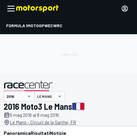
FORMULA 1
MOTOGP
WEC
WRC
LE MANS
presentato da
2016 Moto3 Le Mans
6 mag 2016 al 8 mag 2016
Le Mans - Circuit de la Sarthe, FR
Panoramica
Risultati
Notizie