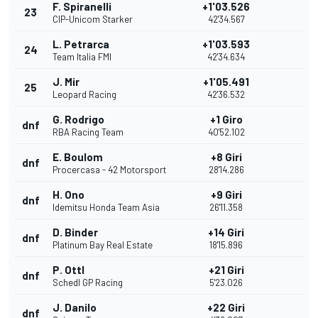
F. Spiranelli
+1'03.526
23
CIP-Unicom Starker
42'34.567
L. Petrarca
+1'03.593
24
Team Italia FMI
42'34.634
J. Mir
+1'05.491
25
Leopard Racing
42'36.532
G. Rodrigo
+1 Giro
dnf
RBA Racing Team
40'52.102
E. Boulom
+8 Giri
dnf
Procercasa - 42 Motorsport
28'14.286
H. Ono
+9 Giri
dnf
Idemitsu Honda Team Asia
26'11.358
D. Binder
+14 Giri
dnf
Platinum Bay Real Estate
18'15.896
P. Ottl
+21 Giri
dnf
Schedl GP Racing
5'23.026
J. Danilo
+22 Giri
dnf