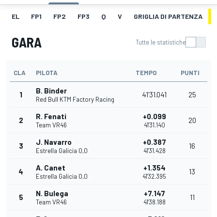
EL
FP1
FP2
FP3
Q
V
GRIGLIA DI PARTENZA
GARA
Tutte le statistiche
CLA
PILOTA
TEMPO
PUNTI
B. Binder
1
41'31.041
25
Red Bull KTM Factory Racing
R. Fenati
+0.099
2
20
Team VR46
41'31.140
J. Navarro
+0.387
3
16
Estrella Galicia 0,0
41'31.428
A. Canet
+1.354
4
13
Estrella Galicia 0,0
41'32.395
N. Bulega
+7.147
5
11
Team VR46
41'38.188