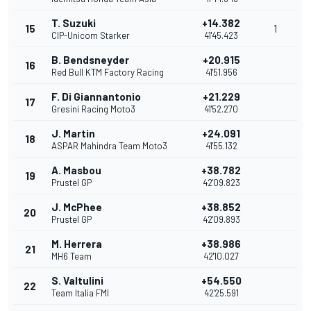
T. Suzuki
+14.382
15
1
CIP-Unicom Starker
41'45.423
B. Bendsneyder
+20.915
16
Red Bull KTM Factory Racing
41'51.956
F. Di Giannantonio
+21.229
17
Gresini Racing Moto3
41'52.270
J. Martin
+24.091
18
ASPAR Mahindra Team Moto3
41'55.132
A. Masbou
+38.782
19
Prustel GP
42'09.823
J. McPhee
+38.852
20
Prustel GP
42'09.893
M. Herrera
+38.986
21
MH6 Team
42'10.027
S. Valtulini
+54.550
22
Team Italia FMI
42'25.591