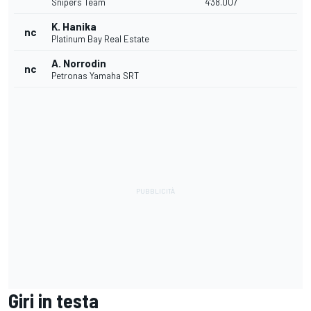
Snipers Team
4'38.007
K. Hanika
nc
Platinum Bay Real Estate
A. Norrodin
nc
Petronas Yamaha SRT
Giri in testa