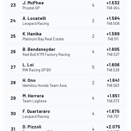
J. McPhee
+1.532
23
4
Prustel GP
1'48.454
A. Locatelli
+1.584
24
2
Leopard Racing
1'48.506
K. Hanika
+1.589
25
2
Platinum Bay Real Estate
1'48.511
B. Bendsneyder
+1.605
26
4
Red Bull KTM Factory Racing
1'48.527
L. Loi
+1.606
27
5
RW Racing GP BV
1'48.528
H. Ono
+1.641
28
2
Idemitsu Honda Team Asia
1'48.563
M. Herrera
+1.651
29
4
Team Laglisse
1'48.573
F. Quartararo
+1.875
30
4
Leopard Racing
1'48.797
D. Pizzoli
+2.075
31
4