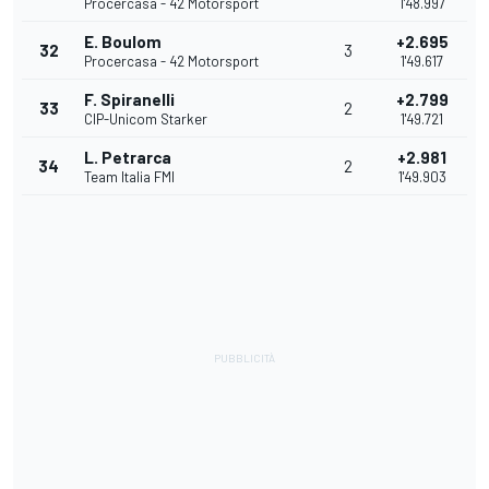
Procercasa - 42 Motorsport
1'48.997
E. Boulom
+2.695
32
3
Procercasa - 42 Motorsport
1'49.617
F. Spiranelli
+2.799
33
2
CIP-Unicom Starker
1'49.721
L. Petrarca
+2.981
34
2
Team Italia FMI
1'49.903