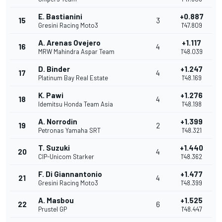
E. Bastianini
+0.887
15
3
Gresini Racing Moto3
1'47.809
A. Arenas Ovejero
+1.117
16
4
MRW Mahindra Aspar Team
1'48.039
D. Binder
+1.247
17
4
Platinum Bay Real Estate
1'48.169
K. Pawi
+1.276
18
4
Idemitsu Honda Team Asia
1'48.198
A. Norrodin
+1.399
19
2
Petronas Yamaha SRT
1'48.321
T. Suzuki
+1.440
20
4
CIP-Unicom Starker
1'48.362
F. Di Giannantonio
+1.477
21
4
Gresini Racing Moto3
1'48.399
A. Masbou
+1.525
22
6
Prustel GP
1'48.447