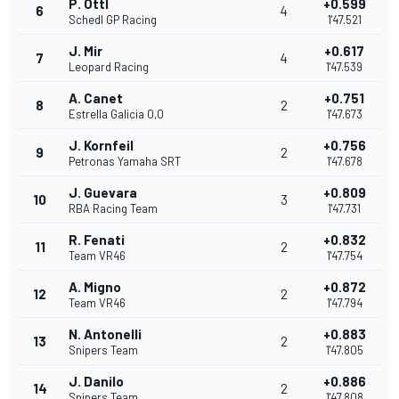
P. Ottl
+0.599
6
4
Schedl GP Racing
1'47.521
J. Mir
+0.617
7
4
Leopard Racing
1'47.539
A. Canet
+0.751
8
2
Estrella Galicia 0,0
1'47.673
J. Kornfeil
+0.756
9
2
Petronas Yamaha SRT
1'47.678
J. Guevara
+0.809
10
3
RBA Racing Team
1'47.731
R. Fenati
+0.832
11
2
Team VR46
1'47.754
A. Migno
+0.872
12
2
Team VR46
1'47.794
N. Antonelli
+0.883
13
2
Snipers Team
1'47.805
J. Danilo
+0.886
14
2
Snipers Team
1'47.808