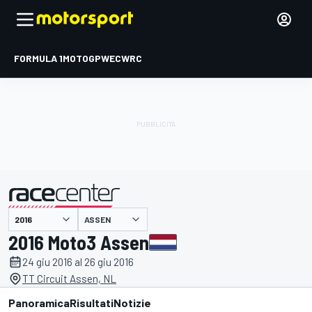
FORMULA 1
MOTOGP
WEC
WRC
ASSEN
presentato da
2016 Moto3 Assen
24 giu 2016 al 26 giu 2016
TT Circuit Assen, NL
Panoramica
Risultati
Notizie