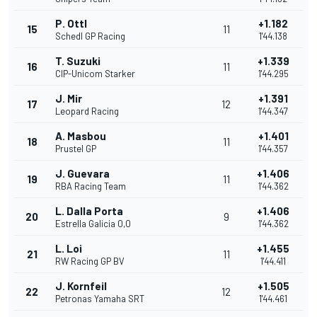
P. Ottl
+1.182
15
11
Schedl GP Racing
1'44.138
T. Suzuki
+1.339
16
11
CIP-Unicom Starker
1'44.295
J. Mir
+1.391
17
12
Leopard Racing
1'44.347
A. Masbou
+1.401
18
11
Prustel GP
1'44.357
J. Guevara
+1.406
19
11
RBA Racing Team
1'44.362
L. Dalla Porta
+1.406
20
9
Estrella Galicia 0,0
1'44.362
L. Loi
+1.455
21
11
RW Racing GP BV
1'44.411
J. Kornfeil
+1.505
22
12
Petronas Yamaha SRT
1'44.461