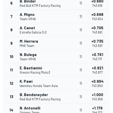
B. Binder
+0.660
6
11
Red Bull KTM Factory Racing
1'43.616
A. Migno
+0.698
7
11
Team VR46
1'43.654
A. Canet
+0.705
8
11
Estrella Galicia 0,0
1'43.661
M. Herrera
+0.735
9
11
MH6 Team
1'43.691
N. Bulega
+0.761
10
11
Team VR46
1'43.717
E. Bastianini
+0.921
11
11
Gresini Racing Moto3
1'43.877
K. Pawi
+0.994
12
11
Idemitsu Honda Team Asia
1'43.950
B. Bendsneyder
+1.000
13
11
Red Bull KTM Factory Racing
1'43.956
N. Antonelli
+1.176
14
11
Snipers Team
1'44.132