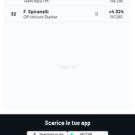
Team Italia FMI
1'46.296
F. Spiranelli
+4.324
32
11
CIP-Unicom Starker
1'47.280
Scarica le tue app