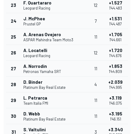
F. Quartararo
+1.527
23
12
Leopard Racing
1'44.483
J. McPhee
+1.531
24
7
Prustel GP
1'44.487
A. Arenas Ovejero
+1.705
25
11
ASPAR Mahindra Team Moto3
1'44.661
A. Locatelli
+1.720
26
12
Leopard Racing
1'44.676
A. Norrodin
+1.853
27
11
Petronas Yamaha SRT
1'44.809
D. Binder
+2.039
28
4
Platinum Bay Real Estate
1'44.995
L. Petrarca
+3.119
29
11
Team Italia FMI
1'46.075
D. Webb
+3.195
30
11
Platinum Bay Real Estate
1'46.151
S. Valtulini
+3.340
31
3