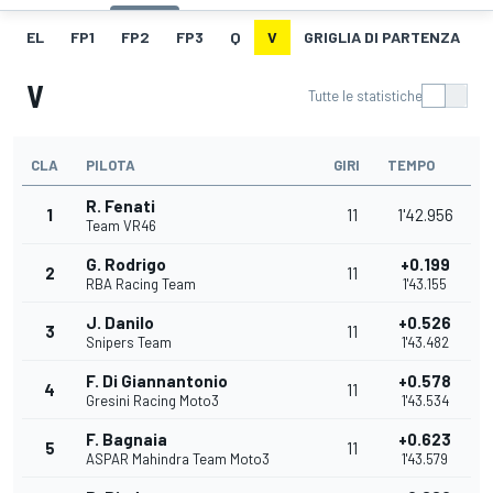
EL
FP1
FP2
FP3
Q
V
GRIGLIA DI PARTENZA
V
Tutte le statistiche
CLA
PILOTA
GIRI
TEMPO
R. Fenati
1
11
1'42.956
Team VR46
G. Rodrigo
+0.199
2
11
RBA Racing Team
1'43.155
J. Danilo
+0.526
3
11
Snipers Team
1'43.482
F. Di Giannantonio
+0.578
4
11
Gresini Racing Moto3
1'43.534
F. Bagnaia
+0.623
5
11
ASPAR Mahindra Team Moto3
1'43.579