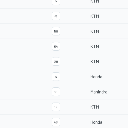
KTM
5
KTM
41
KTM
58
KTM
64
KTM
20
Honda
4
Mahindra
21
KTM
19
Honda
48