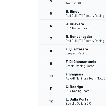
4
Team VR46
B. Binder
5
Red Bull KTM Factory Racing
J. Guevara
6
RBA Racing Team
B. Bendsneyder
7
Red Bull KTM Factory Racing
F. Quartararo
8
Leopard Racing
F. Di Giannantonio
9
Gresini Racing Moto3
F. Bagnaia
10
ASPAR Mahindra Team Moto3
G. Rodrigo
11
RBA Racing Team
L. Dalla Porta
MONOPOSTO
12
Estrella Galicia 0,0