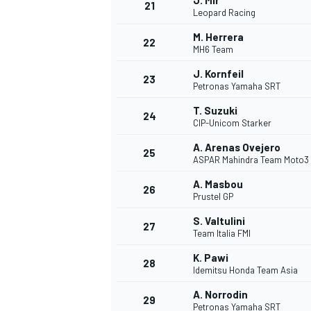
J. Mir
21
Leopard Racing
M. Herrera
22
MH6 Team
J. Kornfeil
23
Petronas Yamaha SRT
T. Suzuki
24
CIP-Unicom Starker
A. Arenas Ovejero
25
ASPAR Mahindra Team Moto3
A. Masbou
26
Prustel GP
S. Valtulini
27
Team Italia FMI
ENDURANCE/GT
K. Pawi
28
Idemitsu Honda Team Asia
A. Norrodin
29
Petronas Yamaha SRT