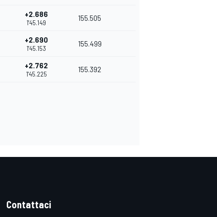
+2.686
155.505
1'45.149
+2.690
155.499
1'45.153
+2.762
155.392
1'45.225
Contattaci