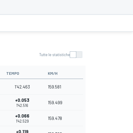
Tutte le statistiche
TEMPO
KM/H
1'42.463
159.581
+0.053
159.499
1'42.516
+0.066
159.478
1'42.529
+0.119