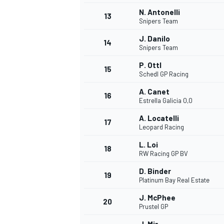
N. Antonelli
13
Snipers Team
J. Danilo
14
Snipers Team
P. Ottl
15
Schedl GP Racing
A. Canet
16
Estrella Galicia 0,0
A. Locatelli
17
Leopard Racing
L. Loi
18
RW Racing GP BV
D. Binder
19
Platinum Bay Real Estate
J. McPhee
20
Prustel GP