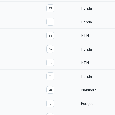
Honda
23
Honda
95
KTM
65
Honda
44
KTM
55
Honda
11
Mahindra
40
Peugeot
17