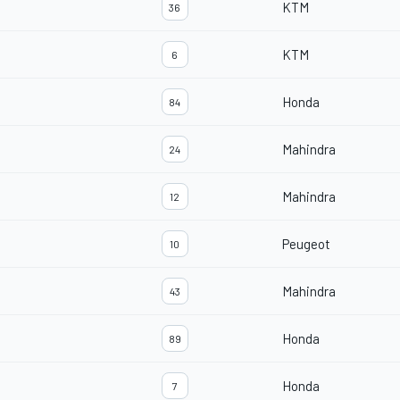
KTM
36
KTM
6
Honda
84
Mahindra
24
Mahindra
12
Peugeot
10
Mahindra
43
Honda
89
Honda
7