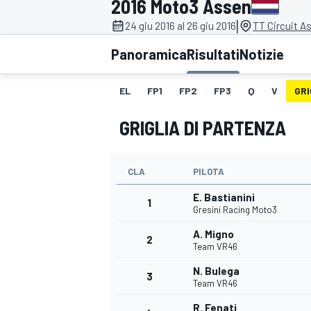
2016 Moto3 Assen
MOTOGP
WEC
|
24 giu 2016 al 26 giu 2016
TT Circuit A
Panoramica
Risultati
Notizie
EL
FP1
FP2
FP3
Q
V
GRI
GRIGLIA DI PARTENZA
CLA
PILOTA
WRC
E. Bastianini
1
Gresini Racing Moto3
A. Migno
2
Team VR46
N. Bulega
3
Team VR46
R. Fenati