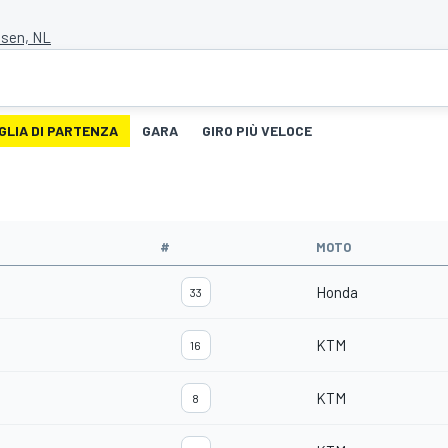
ssen, NL
GLIA DI PARTENZA
GARA
GIRO PIÙ VELOCE
#
MOTO
Honda
33
KTM
16
KTM
8