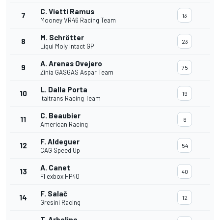
C. Vietti Ramus
7
13
Mooney VR46 Racing Team
M. Schrötter
8
23
Liqui Moly Intact GP
A. Arenas Ovejero
9
75
Zinia GASGAS Aspar Team
L. Dalla Porta
10
19
Italtrans Racing Team
C. Beaubier
11
6
American Racing
F. Aldeguer
12
54
CAG Speed Up
A. Canet
13
40
Fl exbox HP40
F. Salač
14
12
Gresini Racing
T. Arbolino