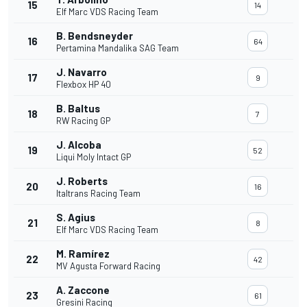
15
14
Elf Marc VDS Racing Team
B. Bendsneyder
16
64
Pertamina Mandalika SAG Team
J. Navarro
17
9
Flexbox HP 40
B. Baltus
18
7
RW Racing GP
J. Alcoba
19
52
Liqui Moly Intact GP
J. Roberts
20
16
Italtrans Racing Team
S. Agius
21
8
Elf Marc VDS Racing Team
M. Ramírez
22
42
MV Agusta Forward Racing
A. Zaccone
23
61
Gresini Racing