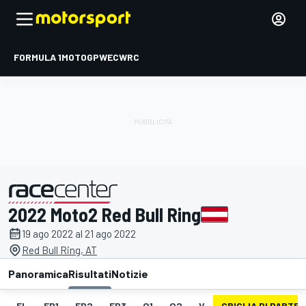
FORMULA 1
MOTOGP
WEC
WRC
2022 Moto2 Red Bull Ring
presentato da
19 ago 2022 al 21 ago 2022
Red Bull Ring, AT
Panoramica
Risultati
Notizie
EL
FP1
FP2
FP3
Q1
Q2
V
GRIGLIA DI PARTE