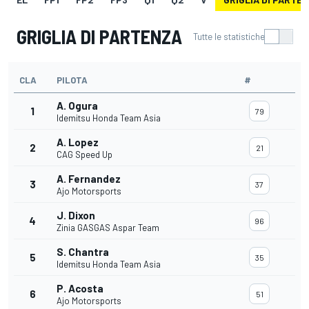
GRIGLIA DI PARTENZA
Tutte le statistiche
CLA
PILOTA
#
A. Ogura
1
79
Idemitsu Honda Team Asia
A. Lopez
2
21
CAG Speed Up
A. Fernandez
3
37
Ajo Motorsports
J. Dixon
4
96
Zinia GASGAS Aspar Team
S. Chantra
5
35
Idemitsu Honda Team Asia
P. Acosta
6
51
Ajo Motorsports