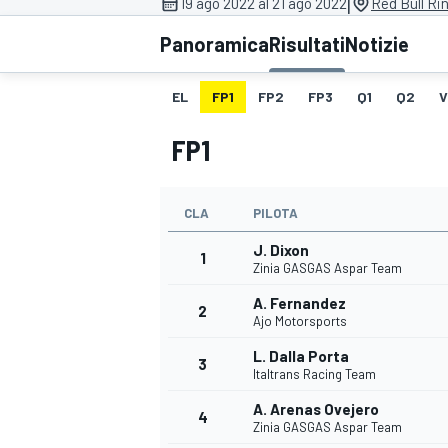
|
19 ago 2022 al 21 ago 2022
Red Bull Ri
MOTOGP
WEC
Panoramica
Risultati
Notizie
EL
FP1
FP2
FP3
Q1
Q2
V
FP1
CLA
PILOTA
J. Dixon
WRC
1
Zinia GASGAS Aspar Team
A. Fernandez
2
Ajo Motorsports
L. Dalla Porta
3
Italtrans Racing Team
A. Arenas Ovejero
4
Zinia GASGAS Aspar Team