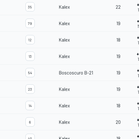
Kalex
22
35
Kalex
19
79
Kalex
18
12
Kalex
19
13
Boscoscuro B-21
19
54
Kalex
19
23
Kalex
18
14
Kalex
20
6
Kalex
18
40