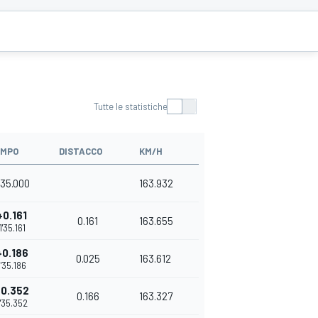
Tutte le statistiche
EMPO
DISTACCO
KM/H
'35.000
163.932
+0.161
0.161
163.655
1'35.161
+0.186
0.025
163.612
1'35.186
+0.352
0.166
163.327
1'35.352