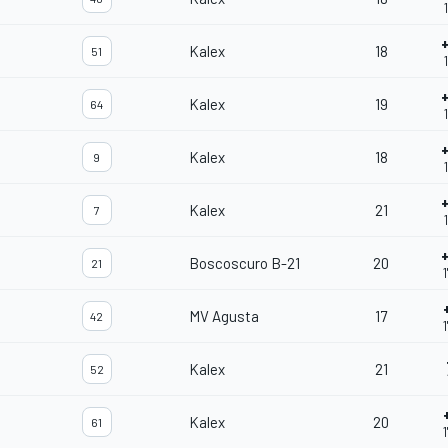
Kalex
18
51
Kalex
19
64
Kalex
18
9
Kalex
21
7
Boscoscuro B-21
20
21
MV Agusta
17
42
Kalex
21
52
Kalex
20
61