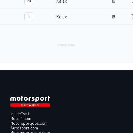
Kalex
16
29
Kalex
18
8
InsideEvs.it
Motor1.com
Motorsportjobs.com
Autosport.com
Motorsportstats.com