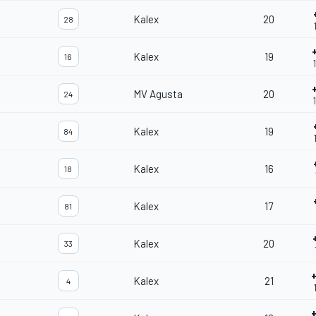
Kalex
20
28
Kalex
19
16
MV Agusta
20
24
Kalex
19
84
Kalex
16
18
Kalex
17
81
Kalex
20
33
Kalex
21
4