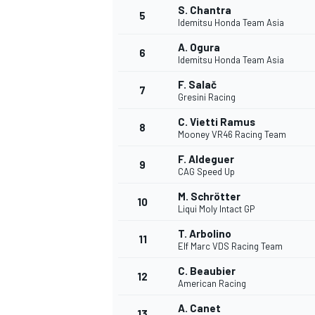
S. Chantra
5
Idemitsu Honda Team Asia
A. Ogura
6
Idemitsu Honda Team Asia
F. Salač
7
Gresini Racing
C. Vietti Ramus
8
Mooney VR46 Racing Team
F. Aldeguer
9
CAG Speed Up
M. Schrötter
10
Liqui Moly Intact GP
T. Arbolino
11
Elf Marc VDS Racing Team
C. Beaubier
12
American Racing
MONOPOSTO
A. Canet
13