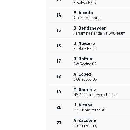
Fl exbox HP40
P. Acosta
14
Ajo Motorsports
B. Bendsneyder
15
Pertamina Mandalika SAG Team
J. Navarro
16
Flexbox HP 40
B. Baltus
17
RW Racing GP
A. Lopez
18
CAG Speed Up
M. Ramírez
19
MV Agusta Forward Racing
J. Alcoba
20
Liqui Moly Intact GP
A. Zaccone
21
Gresini Racing