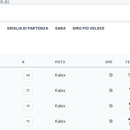
ng, AT
GRIGLIA DI PARTENZA
GARA
GIRO PIÙ VELOCE
#
MOTO
GIRI
T
Kalex
19
1
96
Kalex
18
37
Kalex
19
19
Kalex
18
75