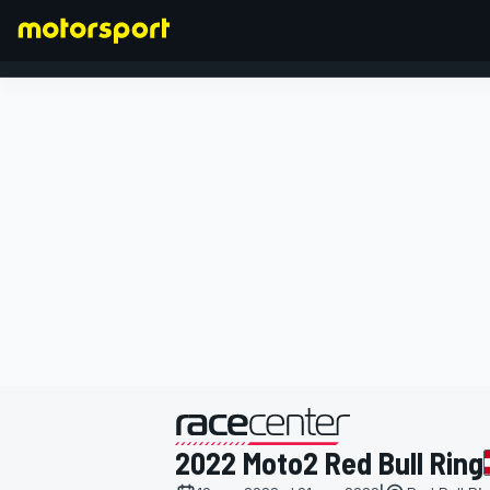
FORMULA 1
presentato da
2022 Moto2 Red Bull Ring