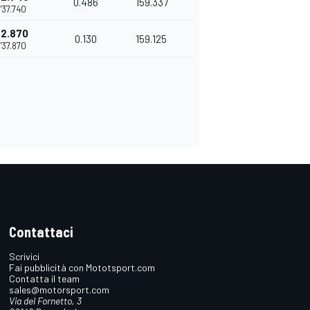
0.486
159.337
1'37.740
+2.870
0.130
159.125
1'37.870
Contattaci
Scrivici
Fai pubblicità con Mototsport.com
Contatta il team
sales@motorsport.com
Via del Fornetto, 3