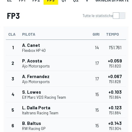
FP3
Tutte le statistiche
CLA
PILOTA
GIRI
TEMPO
A. Canet
1
14
1'51.761
Flexbox HP 40
P. Acosta
+0.059
2
17
Ajo Motorsports
1'51.820
A. Fernandez
+0.067
3
17
Ajo Motorsports
1'51.828
S. Lowes
+0.103
4
15
Elf Marc VDS Racing Team
1'51.864
L. Dalla Porta
+0.123
5
15
Italtrans Racing Team
1'51.884
B. Baltus
+0.143
6
15
RW Racing GP
1'51.904