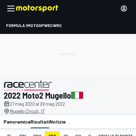
FORMULA 1
MOTOGP
WEC
WRC
2022 Moto2 Mugello
presentato da
27 mag 2022 al 29 mag 2022
Mugello Circuit, IT
Panoramica
Risultati
Notizie
EL
FP1
FP2
FP3
Q1
Q2
V
GRIGLIA DI PARTE