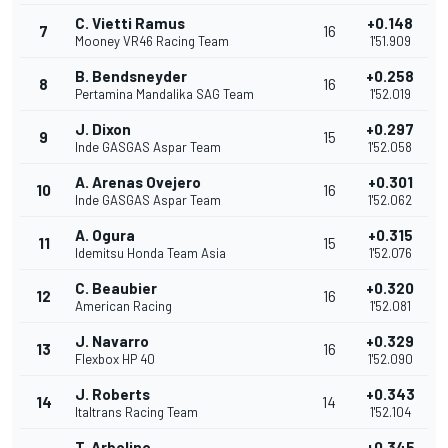
C. Vietti Ramus
+0.148
7
16
Mooney VR46 Racing Team
1'51.909
B. Bendsneyder
+0.258
8
16
Pertamina Mandalika SAG Team
1'52.019
J. Dixon
+0.297
9
15
Inde GASGAS Aspar Team
1'52.058
A. Arenas Ovejero
+0.301
10
16
Inde GASGAS Aspar Team
1'52.062
A. Ogura
+0.315
11
15
Idemitsu Honda Team Asia
1'52.076
C. Beaubier
+0.320
12
16
American Racing
1'52.081
J. Navarro
+0.329
13
16
Flexbox HP 40
1'52.090
J. Roberts
+0.343
14
14
Italtrans Racing Team
1'52.104
T. Arbolino
+0.345