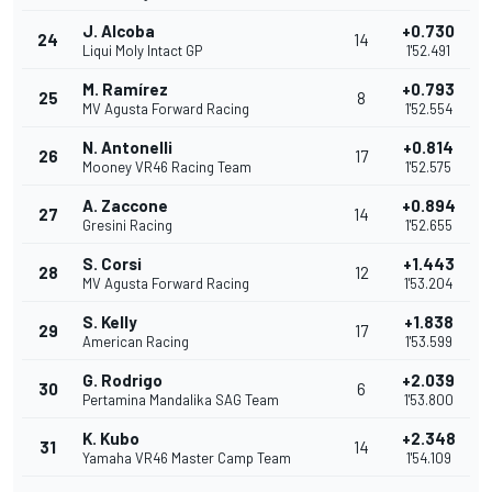
J. Alcoba
+0.730
24
14
Liqui Moly Intact GP
1'52.491
M. Ramírez
+0.793
25
8
MV Agusta Forward Racing
1'52.554
N. Antonelli
+0.814
26
17
Mooney VR46 Racing Team
1'52.575
A. Zaccone
+0.894
27
14
Gresini Racing
1'52.655
S. Corsi
+1.443
28
12
MV Agusta Forward Racing
1'53.204
S. Kelly
+1.838
29
17
American Racing
1'53.599
G. Rodrigo
+2.039
30
6
Pertamina Mandalika SAG Team
1'53.800
K. Kubo
+2.348
31
14
Yamaha VR46 Master Camp Team
1'54.109