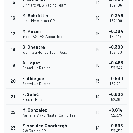
15
13
Elf Marc VDS Racing Team
1'52.106
M. Schrötter
+0.348
16
10
Liqui Moly Intact GP
1'52.109
M. Pasini
+0.384
17
15
Inde GASGAS Aspar Team
1'52.145
S. Chantra
+0.399
18
16
Idemitsu Honda Team Asia
1'52.160
A. Lopez
+0.483
19
16
Speed Up Racing
1'52.244
F. Aldeguer
+0.530
20
15
Speed Up Racing
1'52.291
F. Salač
+0.603
21
14
Gresini Racing
1'52.364
M. Gonzalez
+0.614
22
13
Yamaha VR46 Master Camp Team
1'52.375
Z. van den Goorbergh
+0.695
23
14
RW Racing GP
1'52.456