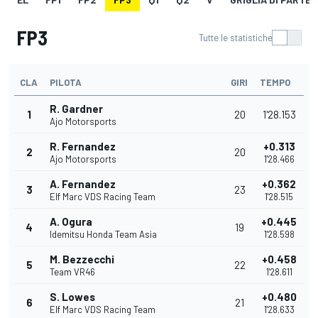
FP3
Tutte le statistiche
CLA
PILOTA
GIRI
TEMPO
R. Gardner
1
20
1'28.153
Ajo Motorsports
R. Fernandez
+0.313
2
20
Ajo Motorsports
1'28.466
A. Fernandez
+0.362
3
23
Elf Marc VDS Racing Team
1'28.515
A. Ogura
+0.445
4
19
Idemitsu Honda Team Asia
1'28.598
M. Bezzecchi
+0.458
5
22
Team VR46
1'28.611
S. Lowes
+0.480
6
21
Elf Marc VDS Racing Team
1'28.633