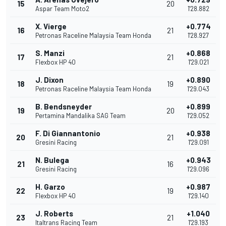
15
20
Aspar Team Moto2
1'28.882
X. Vierge
+0.774
16
21
Petronas Raceline Malaysia Team Honda
1'28.927
S. Manzi
+0.868
17
21
Flexbox HP 40
1'29.021
J. Dixon
+0.890
18
19
Petronas Raceline Malaysia Team Honda
1'29.043
B. Bendsneyder
+0.899
19
20
Pertamina Mandalika SAG Team
1'29.052
F. Di Giannantonio
+0.938
20
21
Gresini Racing
1'29.091
N. Bulega
+0.943
21
16
Gresini Racing
1'29.096
H. Garzo
+0.987
22
19
Flexbox HP 40
1'29.140
J. Roberts
+1.040
23
21
Italtrans Racing Team
1'29.193