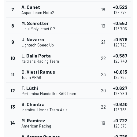
A. Canet
+0.522
7
18
Aspar Team Moto2
1'28.675
M. Schrötter
+0.553
8
19
Liqui Moly Intact GP
1'28.706
J. Navarro
+0.576
9
21
Lightech Speed Up
1'28.729
L. Dalla Porta
+0.587
10
22
Italtrans Racing Team
1'28.740
C. Vietti Ramus
+0.613
11
23
Team VR46
1'28.766
T. Lüthi
+0.627
12
20
Pertamina Mandalika SAG Team
1'28.780
S. Chantra
+0.630
13
22
Idemitsu Honda Team Asia
1'28.783
M. Ramírez
+0.722
14
18
American Racing
1'28.875
A. Arenas Ovejero
+0.729