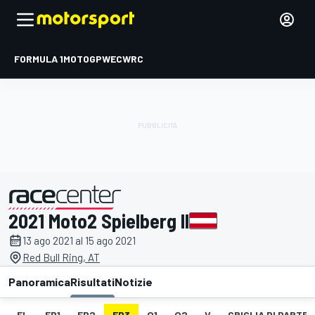
FORMULA 1
MOTOGP
WEC
WRC
2021 Moto2 Spielberg II
presentato da
13 ago 2021 al 15 ago 2021
Red Bull Ring, AT
Panoramica
Risultati
Notizie
EL
FP1
FP2
FP3
Q1
Q2
V
GRIGLIA DI PARTE