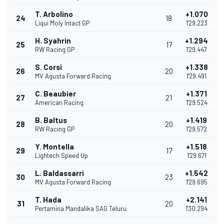
T. Arbolino
+1.070
24
18
Liqui Moly Intact GP
1'29.223
H. Syahrin
+1.294
25
17
RW Racing GP
1'29.447
S. Corsi
+1.338
26
20
MV Agusta Forward Racing
1'29.491
C. Beaubier
+1.371
27
21
American Racing
1'29.524
B. Baltus
+1.419
28
20
RW Racing GP
1'29.572
Y. Montella
+1.518
29
17
Lightech Speed Up
1'29.671
L. Baldassarri
+1.542
30
23
MV Agusta Forward Racing
1'29.695
T. Hada
+2.141
31
20
Pertamina Mandalika SAG Teluru
1'30.294