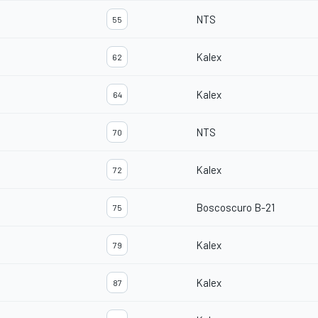
NTS
55
Kalex
62
Kalex
64
NTS
70
Kalex
72
Boscoscuro B-21
75
Kalex
79
Kalex
87