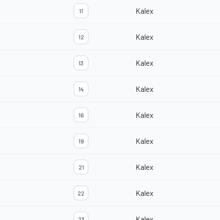
Kalex
11
Kalex
12
Kalex
13
Kalex
14
Kalex
16
Kalex
19
Kalex
21
Kalex
22
Kalex
23