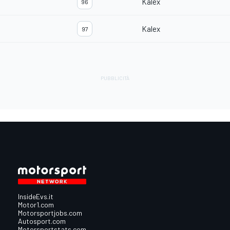
Kalex
96
Kalex
97
InsideEvs.it
Motor1.com
Motorsportjobs.com
Autosport.com
Motorsportstats.com