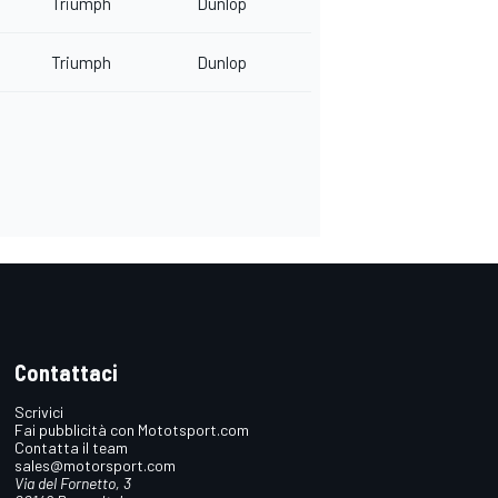
Triumph
Dunlop
Triumph
Dunlop
Contattaci
Scrivici
Fai pubblicità con Mototsport.com
Contatta il team
sales@motorsport.com
Via del Fornetto, 3