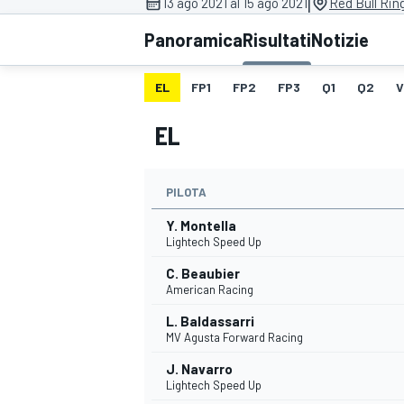
|
13 ago 2021 al 15 ago 2021
Red Bull Rin
MOTOGP
WEC
Panoramica
Risultati
Notizie
EL
FP1
FP2
FP3
Q1
Q2
V
EL
PILOTA
Y. Montella
WRC
Lightech Speed Up
C. Beaubier
American Racing
L. Baldassarri
MV Agusta Forward Racing
J. Navarro
Lightech Speed Up