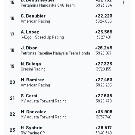
15
1
Pertamina Mandalika SAG Team
39'23.994
C. Beaubier
+22.223
16
American Racing
39'24.055
A. Lopez
+25.569
17
(+)Ego - Speed Up Racing
39'27.401
J. Dixon
+26.245
18
Petronas Raceline Malaysia Team Honda
39'28.077
N. Bulega
+27.323
19
Gresini Racing
39'29.155
M. Ramírez
+27.463
20
American Racing
39'29.295
S. Corsi
+27.638
21
MV Agusta Forward Racing
39'29.470
M. Gonzalez
+35.908
22
MV Agusta Forward Racing
39'37.740
H. Syahrin
+38.517
23
RW Racing GP
39'40.349