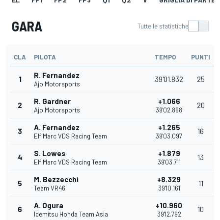
GARA
Tutte le statistiche
CLA
PILOTA
TEMPO
PUNTI
R. Fernandez
1
39'01.832
25
Ajo Motorsports
R. Gardner
+1.066
2
20
Ajo Motorsports
39'02.898
A. Fernandez
+1.265
3
16
Elf Marc VDS Racing Team
39'03.097
S. Lowes
+1.879
4
13
Elf Marc VDS Racing Team
39'03.711
M. Bezzecchi
+8.329
5
11
Team VR46
39'10.161
A. Ogura
+10.960
6
10
Idemitsu Honda Team Asia
39'12.792