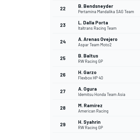
B. Bendsneyder
22
Pertamina Mandalika SAG Team
L. Dalla Porta
23
Italtrans Racing Team
A. Arenas Ovejero
24
Aspar Team Moto2
B. Baltus
25
RW Racing GP
H. Garzo
26
Flexbox HP 40
A. Ogura
27
Idemitsu Honda Team Asia
M. Ramírez
28
American Racing
ENDURANCE/GT
H. Syahrin
29
RW Racing GP