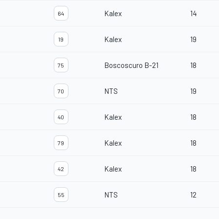
Kalex
14
64
Kalex
19
19
Boscoscuro B-21
18
75
NTS
19
70
Kalex
18
40
Kalex
18
79
Kalex
18
42
NTS
12
55