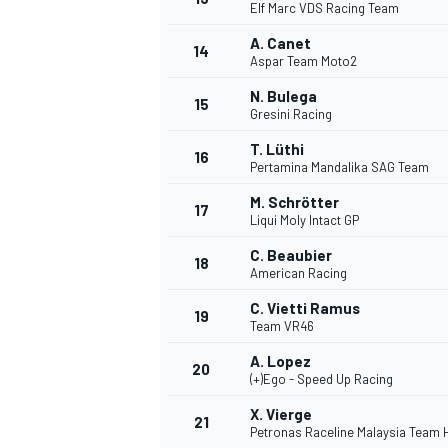
Elf Marc VDS Racing Team
A. Canet
14
Aspar Team Moto2
N. Bulega
15
Gresini Racing
T. Lüthi
16
Pertamina Mandalika SAG Team
M. Schrötter
17
Liqui Moly Intact GP
C. Beaubier
18
American Racing
C. Vietti Ramus
19
Team VR46
A. Lopez
20
(+)Ego - Speed Up Racing
X. Vierge
21
Petronas Raceline Malaysia Team