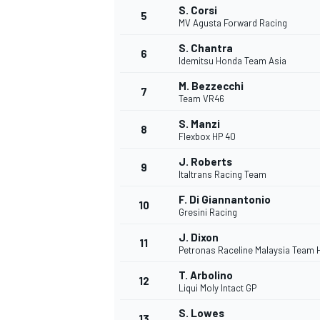
S. Corsi
5
MV Agusta Forward Racing
S. Chantra
6
Idemitsu Honda Team Asia
M. Bezzecchi
7
Team VR46
S. Manzi
8
Flexbox HP 40
J. Roberts
9
Italtrans Racing Team
F. Di Giannantonio
10
Gresini Racing
J. Dixon
11
Petronas Raceline Malaysia Team
T. Arbolino
12
Liqui Moly Intact GP
MONOPOSTO
S. Lowes
13