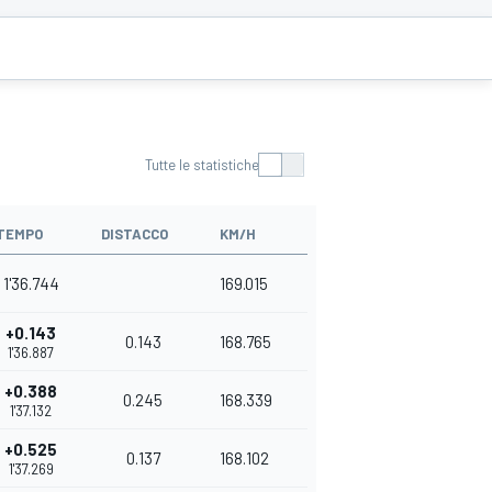
Tutte le statistiche
TEMPO
DISTACCO
KM/H
1'36.744
169.015
+0.143
0.143
168.765
1'36.887
+0.388
0.245
168.339
1'37.132
+0.525
0.137
168.102
1'37.269