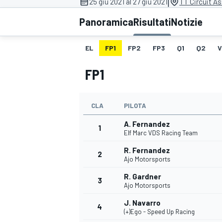
|
25 giu 2021 al 27 giu 2021
TT Circuit A
MOTOGP
WEC
Panoramica
Risultati
Notizie
EL
FP1
FP2
FP3
Q1
Q2
V
FP1
CLA
PILOTA
A. Fernandez
WRC
1
Elf Marc VDS Racing Team
R. Fernandez
2
Ajo Motorsports
R. Gardner
3
Ajo Motorsports
J. Navarro
4
(+)Ego - Speed Up Racing