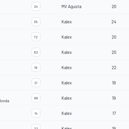
MV Agusta
20
24
Kalex
24
35
Kalex
20
72
Kalex
20
62
Kalex
22
16
Kalex
19
21
Kalex
19
96
 Honda
Kalex
17
14
Kalex
19
22