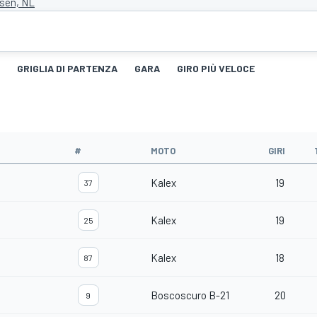
ssen, NL
GRIGLIA DI PARTENZA
GARA
GIRO PIÙ VELOCE
#
MOTO
GIRI
Kalex
19
37
Kalex
19
25
Kalex
18
87
Boscoscuro B-21
20
9