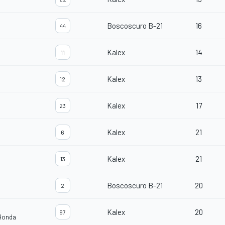
Boscoscuro B-21
16
44
Kalex
14
11
Kalex
13
12
Kalex
17
23
Kalex
21
6
Kalex
21
13
Boscoscuro B-21
20
2
Kalex
20
97
 Honda