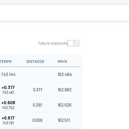
Tutte le statistiche
TEMPO
DISTACCO
KM/H
1'43.144
163.484
+0.317
0.317
162.983
1'43.461
+0.608
0.291
162.526
1'43.752
+0.617
0.009
162.511
1'43.761