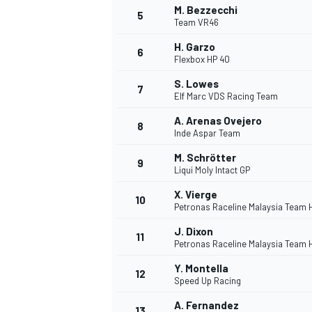
M. Bezzecchi
5
Team VR46
H. Garzo
6
Flexbox HP 40
S. Lowes
7
Elf Marc VDS Racing Team
A. Arenas Ovejero
8
Inde Aspar Team
M. Schrötter
9
Liqui Moly Intact GP
X. Vierge
10
Petronas Raceline Malaysia Team
J. Dixon
11
Petronas Raceline Malaysia Team
Y. Montella
12
Speed Up Racing
MONOPOSTO
A. Fernandez
13