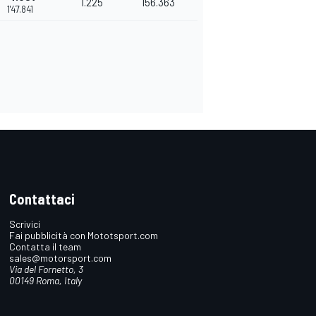
1.225
156.363
1'47.841
Contattaci
Scrivici
Fai pubblicità con Mototsport.com
Contatta il team
sales@motorsport.com
Via del Fornetto, 3
00149 Roma, Italy