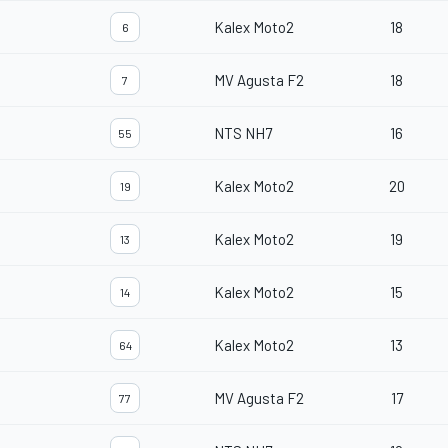
Kalex Moto2
18
6
MV Agusta F2
18
7
NTS NH7
16
55
Kalex Moto2
20
19
Kalex Moto2
19
13
Kalex Moto2
15
14
Kalex Moto2
13
64
MV Agusta F2
17
77