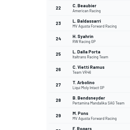
C. Beaubier
22
American Racing
L. Baldassarri
23
MV Agusta Forward Racing
H. Syahrin
24
RW Racing GP
L. Dalla Porta
25
Italtrans Racing Team
C. Vietti Ramus
26
Team VR46
T. Arbolino
27
Liqui Moly Intact GP
B. Bendsneyder
28
Pertamina Mandalika SAG Team
ENDURANCE/GT
M. Pons
29
MV Agusta Forward Racing
F. Rogers