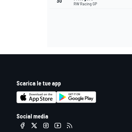
30
RW Racing GP
Scarica le tue app
MONOMARCA
Social media