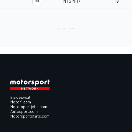
NTS NH7
19
89
InsideEvs.it
Motor1.com
Motorsportjobs.com
Autosport.com
Motorsportstats.com