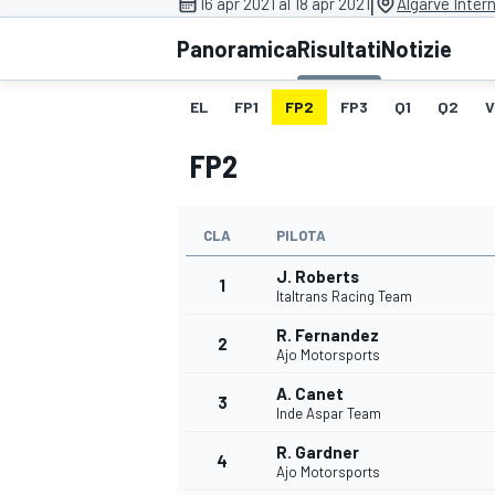
|
16 apr 2021 al 18 apr 2021
Algarve Intern
MOTOGP
WEC
Panoramica
Risultati
Notizie
EL
FP1
FP2
FP3
Q1
Q2
V
FP2
CLA
PILOTA
J. Roberts
WRC
1
Italtrans Racing Team
R. Fernandez
2
Ajo Motorsports
A. Canet
3
Inde Aspar Team
R. Gardner
4
Ajo Motorsports