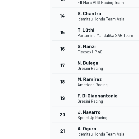
Elf Marc VDS Racing Team
S. Chantra
14
Idemitsu Honda Team Asia
T. Lüthi
15
Pertamina Mandalika SAG Team
S. Manzi
16
Flexbox HP 40
N. Bulega
17
Gresini Racing
M. Ramírez
18
American Racing
F. Di Giannantonio
19
Gresini Racing
J. Navarro
20
Speed Up Racing
A. Ogura
21
Idemitsu Honda Team Asia