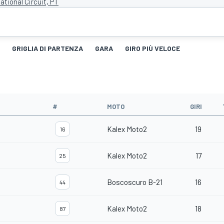
ational Circuit, PT
GRIGLIA DI PARTENZA
GARA
GIRO PIÙ VELOCE
#
MOTO
GIRI
Kalex Moto2
19
16
Kalex Moto2
17
25
Boscoscuro B-21
16
44
Kalex Moto2
18
87