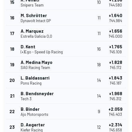
15
10
Snipers Team
1'44.580
M. Schrötter
+1.640
16
11
Dynavolt Intact GP
1'44.984
A. Marquez
+1.656
17
11
Estrella Galicia 0,0
1'45.000
D. Kent
+1.765
18
16
(+)Ego - Speed Up Racing
1'45.109
A. Medina Mayo
+1.828
19
18
SAG Racing Team
1'45.172
L. Baldassarri
+1.843
20
14
Pons Racing
1'45.187
B. Bendsneyder
+1.968
21
14
Tech 3
1'45.312
B. Binder
+2.059
22
9
Ajo Motorsports
1'45.403
D. Aegerter
+2.314
23
12
Kiefer Racing
1'45.658