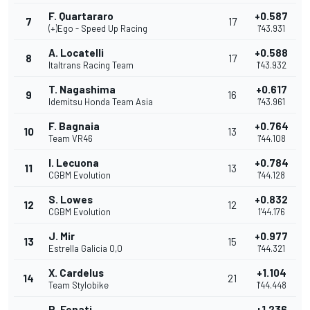
F. Quartararo
+0.587
7
17
(+)Ego - Speed Up Racing
1'43.931
A. Locatelli
+0.588
8
17
Italtrans Racing Team
1'43.932
T. Nagashima
+0.617
9
16
Idemitsu Honda Team Asia
1'43.961
F. Bagnaia
+0.764
10
13
Team VR46
1'44.108
I. Lecuona
+0.784
11
13
CGBM Evolution
1'44.128
S. Lowes
+0.832
12
12
CGBM Evolution
1'44.176
J. Mir
+0.977
13
15
Estrella Galicia 0,0
1'44.321
X. Cardelus
+1.104
14
21
Team Stylobike
1'44.448
R. Fenati
+1.236