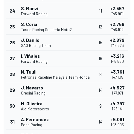
S. Manzi
+2.557
24
11
Forward Racing
1'45.901
S. Corsi
+2.758
25
12
Tasca Racing Scuderia Moto2
1'46.102
J. Danilo
+2.879
26
15
SAG Racing Team
1'46.223
I. Viñales
+3.216
27
16
Forward Racing
1'46.560
N. Tuuli
+3.761
28
8
Petronas Raceline Malaysia Team Honda
1'47.105
J. Navarro
+4.527
29
14
Gresini Racing
1'47.871
M. Oliveira
+4.797
30
9
Ajo Motorsports
1'48.141
A. Fernandez
+5.061
31
14
Pons Racing
1'48.405