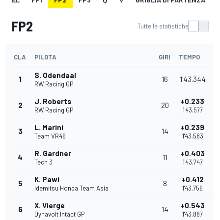
FP2
Tutte le statistiche
CLA
PILOTA
GIRI
TEMPO
S. Odendaal
1
16
1'43.344
RW Racing GP
J. Roberts
+0.233
2
20
RW Racing GP
1'43.577
L. Marini
+0.239
3
14
Team VR46
1'43.583
R. Gardner
+0.403
4
11
Tech 3
1'43.747
K. Pawi
+0.412
5
8
Idemitsu Honda Team Asia
1'43.756
X. Vierge
+0.543
6
14
Dynavolt Intact GP
1'43.887