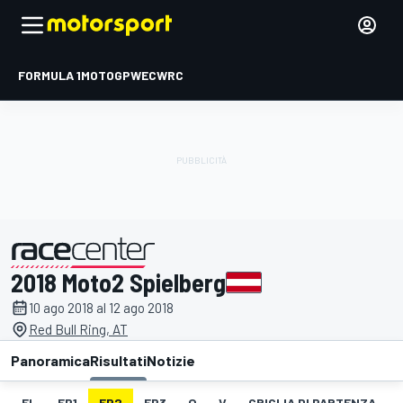
FORMULA 1
MOTOGP
WEC
WRC
2018 Moto2 Spielberg
presentato da
10 ago 2018 al 12 ago 2018
Red Bull Ring, AT
Panoramica
Risultati
Notizie
EL
FP1
FP2
FP3
Q
V
GRIGLIA DI PARTENZA