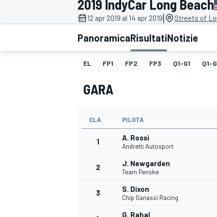
2019 IndyCar Long Beach
MOTOGP
WEC
|
12 apr 2019 al 14 apr 2019
Streets of L
Panoramica
Risultati
Notizie
EL
FP1
FP2
FP3
Q1-G1
Q1-
GARA
CLA
PILOTA
WRC
A. Rossi
1
Andretti Autosport
J. Newgarden
2
Team Penske
S. Dixon
3
Chip Ganassi Racing
G. Rahal