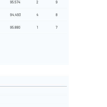
95.574
2
9
94.493
4
8
95.880
1
7