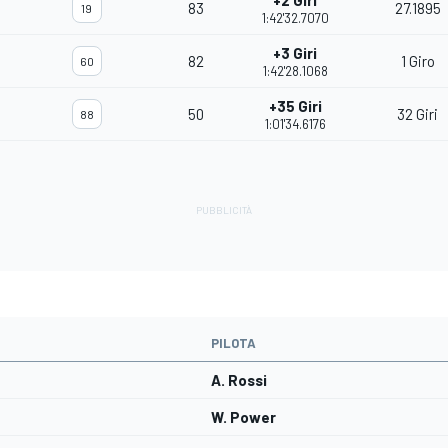
+2 Giri
83
27.1895
19
1:42'32.7070
+3 Giri
82
1 Giro
60
1:42'28.1068
+35 Giri
50
32 Giri
88
1:01'34.6176
PILOTA
A. Rossi
W. Power