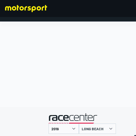
FORMULA 1
presentato da
LONG BEACH