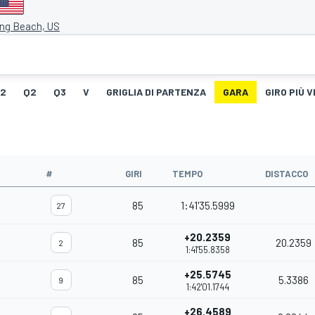
ong Beach, US
G2
Q2
Q3
V
GRIGLIA DI PARTENZA
GARA
GIRO PIÙ 
#
GIRI
TEMPO
DISTACCO
85
1:41'35.5999
27
+20.2359
85
20.2359
2
1:41'55.8358
+25.5745
85
5.3386
9
1:42'01.1744
+26.4589