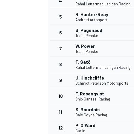
4
Rahal Letterman Lanigan Racing
R. Hunter-Reay
5
Andretti Autosport
S. Pagenaud
6
Team Penske
W. Power
7
Team Penske
T. Satō
8
Rahal Letterman Lanigan Racing
J. Hinchcliffe
9
Schmidt Peterson Motorsports
F. Rosenqvist
10
Chip Ganassi Racing
S. Bourdais
11
Dale Coyne Racing
P. O'Ward
MONOPOSTO
12
Carlin