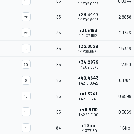
85
0.8844
15
1:42'02.0588
+29.3447
85
2.8858
28
1:42'04.9446
+31.5193
85
2.1746
22
1:42'07.1192
+33.0529
85
1.5336
12
1:42'08.6528
+34.2879
85
1.2350
30
1:42'09.8878
+40.4643
85
6.1764
5
1:42'16.0642
+41.3241
85
0.8598
10
1:42'16.9240
+49.9110
85
8.5869
18
1:42'25.5109
+1 Giro
84
1 Giro
31
1:41'37.7180