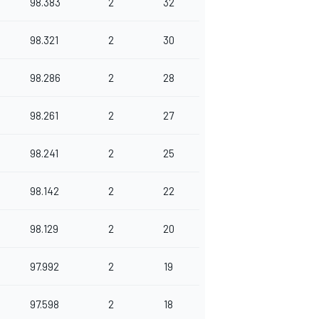
98.383
2
32
98.321
2
30
98.286
2
28
98.261
2
27
98.241
2
25
98.142
2
22
98.129
2
20
97.992
2
19
97.598
2
18