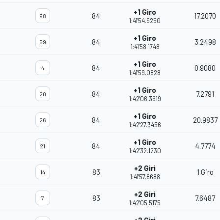
+1 Giro
84
17.2070
98
1:41'54.9250
+1 Giro
84
3.2498
59
1:41'58.1748
+1 Giro
84
0.9080
4
1:41'59.0828
+1 Giro
84
7.2791
20
1:42'06.3619
+1 Giro
84
20.9837
26
1:42'27.3456
+1 Giro
84
4.7774
21
1:42'32.1230
+2 Giri
83
1 Giro
14
1:41'57.8688
+2 Giri
83
7.6487
7
1:42'05.5175